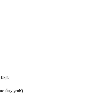
 lázní.
procedury genIQ