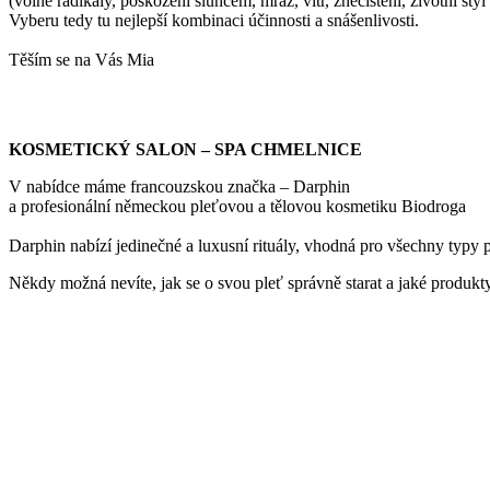
(volné radikály, poškození sluncem, mráz, vítr, znečištění, životní styl 
Vyberu tedy tu nejlepší kombinaci účinnosti a snášenlivosti.
Těším se na Vás Mia
KOSMETICKÝ SALON – SPA CHMELNICE
V nabídce máme francouzskou značka – Darphin
a profesionální německou pleťovou a tělovou kosmetiku Biodroga
Darphin nabízí jedinečné a luxusní rituály, vhodná pro všechny typy p
Někdy možná nevíte, jak se o svou pleť správně starat a jaké produkty