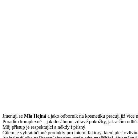
Jmenuji se
Mi
a Hejná
a jako odborník na kosmetiku pracuji již více n
Poradím komplexně – jak dosáhnout zdravé pokožky, jak a čím odličov
Můj přístup je respektující a někdy i přísný.
Cílem je vybrat účinné produkty pro interní faktory, které pleť ovliv