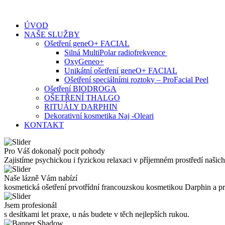
Skip
to
ÚVOD
content
NAŠE SLUŽBY
Ošetření geneO+ FACIAL
Silná MultiPolar radiofrekvence
OxyGeneo+
Unikátní ošetření geneO+ FACIAL
Ošetření speciálními roztoky – ProFacial Peel
Ošetření BIODROGA
OŠETŘENÍ THALGO
RITUÁLY DARPHIN
Dekorativní kosmetika Naj -Oleari
KONTAKT
Pro Váš dokonalý pocit pohody
Zajistíme psychickou i fyzickou relaxaci v příjemném prostředí našich
Naše lázně Vám nabízí
kosmetická ošetření prvotřídní francouzskou kosmetikou Darphin a 
Jsem profesionál
s desítkami let praxe, u nás budete v těch nejlepších rukou.