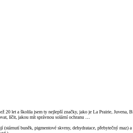
ež 20 let a školila jsem ty nejlepší značky, jako je La Prairie, Juvena
at, líčit, jakou mít správnou solární ochranu …
ňují (stárnutí buněk, pigmentové skvrny, dehydratace, přebytečný maz) a 