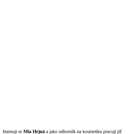
Jmenuji se
Mi
a Hejná
a jako odborník na kosmetiku pracuji již