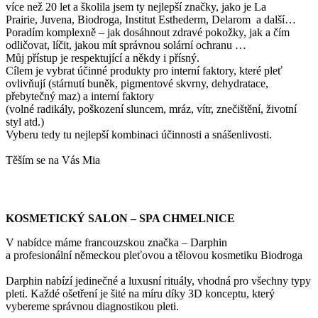
více než 20 let a školila jsem ty nejlepší značky, jako je La
Prairie, Juvena, Biodroga, Institut Esthederm, Delarom a další…
Poradím komplexně – jak dosáhnout zdravé pokožky, jak a čím
odličovat, líčit, jakou mít správnou solární ochranu …
Můj přístup je respektující a někdy i přísný.
Cílem je vybrat účinné produkty pro interní faktory, které pleť
ovlivňují (stárnutí buněk, pigmentové skvrny, dehydratace,
přebytečný maz) a interní faktory
(volné radikály, poškození sluncem, mráz, vítr, znečištění, životní
styl atd.)
Vyberu tedy tu nejlepší kombinaci účinnosti a snášenlivosti.
Těším se na Vás Mia
KOSMETICKÝ SALON – SPA CHMELNICE
V nabídce máme francouzskou značka – Darphin
a profesionální německou pleťovou a tělovou kosmetiku Biodroga
Darphin nabízí jedinečné a luxusní rituály, vhodná pro všechny typy
pleti. Každé ošetření je šité na míru díky 3D konceptu, který
vybereme správnou diagnostikou pleti.