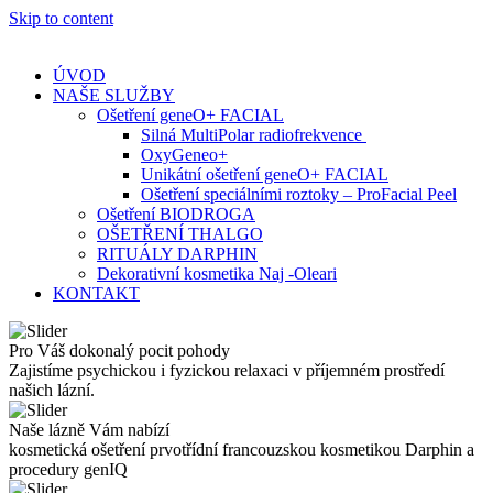
Skip to content
ÚVOD
NAŠE SLUŽBY
Ošetření geneO+ FACIAL
Silná MultiPolar radiofrekvence
OxyGeneo+
Unikátní ošetření geneO+ FACIAL
Ošetření speciálními roztoky – ProFacial Peel
Ošetření BIODROGA
OŠETŘENÍ THALGO
RITUÁLY DARPHIN
Dekorativní kosmetika Naj -Oleari
KONTAKT
Pro Váš dokonalý pocit pohody
Zajistíme psychickou i fyzickou relaxaci v příjemném prostředí
našich lázní.
Naše lázně Vám nabízí
kosmetická ošetření prvotřídní francouzskou kosmetikou Darphin a
procedury genIQ