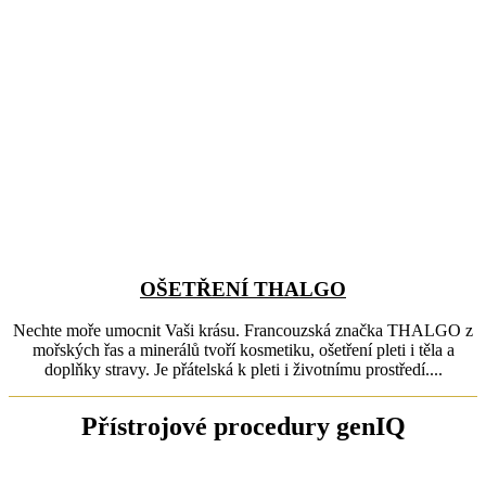
OŠETŘENÍ THALGO
Nechte moře umocnit Vaši krásu. Francouzská značka THALGO z
mořských řas a minerálů tvoří kosmetiku, ošetření pleti i těla a
doplňky stravy. Je přátelská k pleti i životnímu prostředí....
Přístrojové procedury genIQ