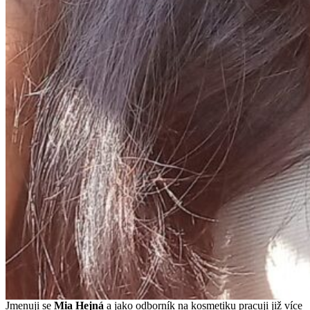
Jmenuji se
Mi
a Hejná
a jako odborník na kosmetiku pracuji již více