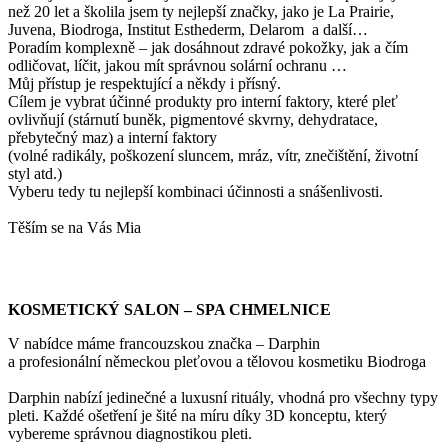
než 20 let a školila jsem ty nejlepší značky, jako je La Prairie,
Juvena, Biodroga, Institut Esthederm, Delarom a další…
Poradím komplexně – jak dosáhnout zdravé pokožky, jak a čím
odličovat, líčit, jakou mít správnou solární ochranu …
Můj přístup je respektující a někdy i přísný.
Cílem je vybrat účinné produkty pro interní faktory, které pleť
ovlivňují (stárnutí buněk, pigmentové skvrny, dehydratace,
přebytečný maz) a interní faktory
(volné radikály, poškození sluncem, mráz, vítr, znečištění, životní
styl atd.)
Vyberu tedy tu nejlepší kombinaci účinnosti a snášenlivosti.
Těším se na Vás Mia
KOSMETICKÝ SALON – SPA CHMELNICE
V nabídce máme francouzskou značka – Darphin
a profesionální německou pleťovou a tělovou kosmetiku Biodroga
Darphin nabízí jedinečné a luxusní rituály, vhodná pro všechny typy
pleti. Každé ošetření je šité na míru díky 3D konceptu, který
vybereme správnou diagnostikou pleti.