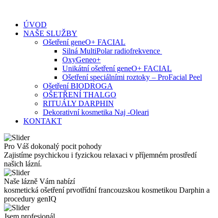
Skip
to
ÚVOD
content
NAŠE SLUŽBY
Ošetření geneO+ FACIAL
Silná MultiPolar radiofrekvence
OxyGeneo+
Unikátní ošetření geneO+ FACIAL
Ošetření speciálními roztoky – ProFacial Peel
Ošetření BIODROGA
OŠETŘENÍ THALGO
RITUÁLY DARPHIN
Dekorativní kosmetika Naj -Oleari
KONTAKT
Pro Váš dokonalý pocit pohody
Zajistíme psychickou i fyzickou relaxaci v příjemném prostředí
našich lázní.
Naše lázně Vám nabízí
kosmetická ošetření prvotřídní francouzskou kosmetikou Darphin a
procedury genIQ
Jsem profesionál