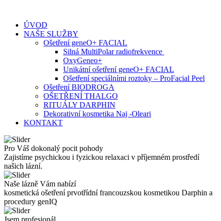
Skip
to
ÚVOD
content
NAŠE SLUŽBY
Ošetření geneO+ FACIAL
Silná MultiPolar radiofrekvence
OxyGeneo+
Unikátní ošetření geneO+ FACIAL
Ošetření speciálními roztoky – ProFacial Peel
Ošetření BIODROGA
OŠETŘENÍ THALGO
RITUÁLY DARPHIN
Dekorativní kosmetika Naj -Oleari
KONTAKT
Pro Váš dokonalý pocit pohody
Zajistíme psychickou i fyzickou relaxaci v příjemném prostředí
našich lázní.
Naše lázně Vám nabízí
kosmetická ošetření prvotřídní francouzskou kosmetikou Darphin a
procedury genIQ
Jsem profesionál