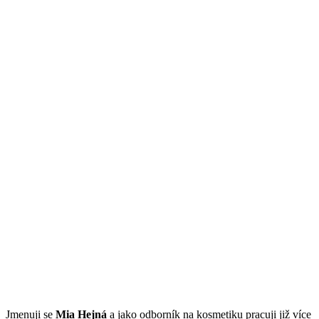
Jmenuji se
Mi
a Hejná
a jako odborník na kosmetiku pracuji již více