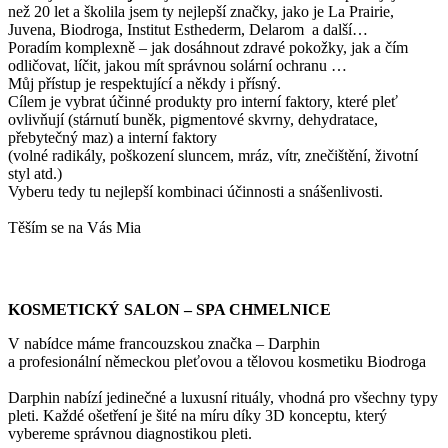
než 20 let a školila jsem ty nejlepší značky, jako je La Prairie,
Juvena, Biodroga, Institut Esthederm, Delarom a další…
Poradím komplexně – jak dosáhnout zdravé pokožky, jak a čím
odličovat, líčit, jakou mít správnou solární ochranu …
Můj přístup je respektující a někdy i přísný.
Cílem je vybrat účinné produkty pro interní faktory, které pleť
ovlivňují (stárnutí buněk, pigmentové skvrny, dehydratace,
přebytečný maz) a interní faktory
(volné radikály, poškození sluncem, mráz, vítr, znečištění, životní
styl atd.)
Vyberu tedy tu nejlepší kombinaci účinnosti a snášenlivosti.
Těším se na Vás Mia
KOSMETICKÝ SALON – SPA CHMELNICE
V nabídce máme francouzskou značka – Darphin
a profesionální německou pleťovou a tělovou kosmetiku Biodroga
Darphin nabízí jedinečné a luxusní rituály, vhodná pro všechny typy
pleti. Každé ošetření je šité na míru díky 3D konceptu, který
vybereme správnou diagnostikou pleti.