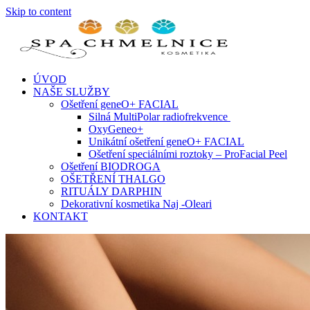
Skip to content
ÚVOD
NAŠE SLUŽBY
Ošetření geneO+ FACIAL
Silná MultiPolar radiofrekvence
OxyGeneo+
Unikátní ošetření geneO+ FACIAL
Ošetření speciálními roztoky – ProFacial Peel
Ošetření BIODROGA
OŠETŘENÍ THALGO
RITUÁLY DARPHIN
Dekorativní kosmetika Naj -Oleari
KONTAKT