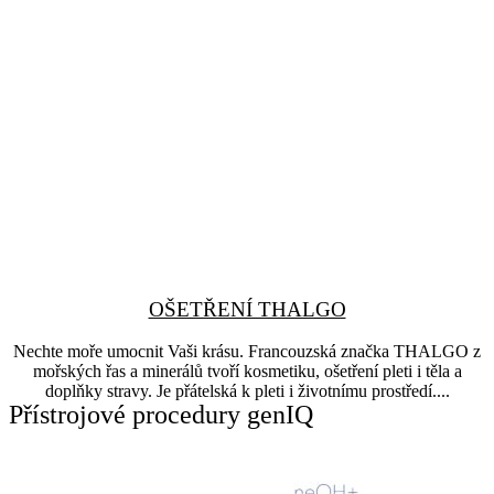
OŠETŘENÍ THALGO
Nechte moře umocnit Vaši krásu. Francouzská značka THALGO z
mořských řas a minerálů tvoří kosmetiku, ošetření pleti i těla a
doplňky stravy. Je přátelská k pleti i životnímu prostředí....
Přístrojové procedury genIQ