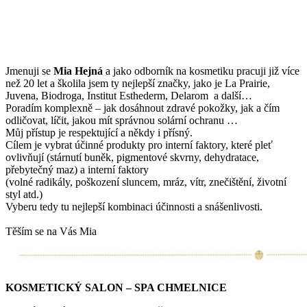
Jmenuji se
Mi
a Hejná
a jako odborník na kosmetiku pracuji již více
než 20 let a školila jsem ty nejlepší značky, jako je La Prairie,
Juvena, Biodroga, Institut Esthederm, Delarom a další…
Poradím komplexně – jak dosáhnout zdravé pokožky, jak a čím
odličovat, líčit, jakou mít správnou solární ochranu …
Můj přístup je respektující a někdy i přísný.
Cílem je vybrat účinné produkty pro interní faktory, které pleť
ovlivňují (stárnutí buněk, pigmentové skvrny, dehydratace,
přebytečný maz) a interní faktory
(volné radikály, poškození sluncem, mráz, vítr, znečištění, životní
styl atd.)
Vyberu tedy tu nejlepší kombinaci účinnosti a snášenlivosti.
Těším se na Vás Mia
KOSMETICKÝ SALON – SPA CHMELNICE