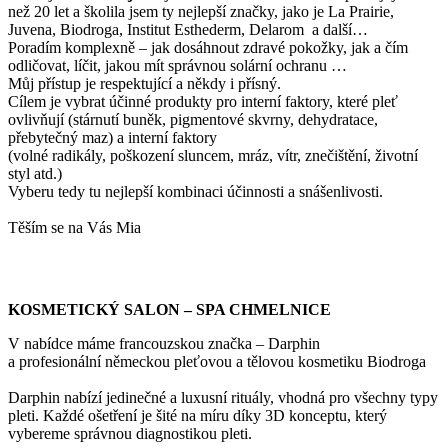
než 20 let a školila jsem ty nejlepší značky, jako je La Prairie,
Juvena, Biodroga, Institut Esthederm, Delarom a další…
Poradím komplexně – jak dosáhnout zdravé pokožky, jak a čím
odličovat, líčit, jakou mít správnou solární ochranu …
Můj přístup je respektující a někdy i přísný.
Cílem je vybrat účinné produkty pro interní faktory, které pleť
ovlivňují (stárnutí buněk, pigmentové skvrny, dehydratace,
přebytečný maz) a interní faktory
(volné radikály, poškození sluncem, mráz, vítr, znečištění, životní
styl atd.)
Vyberu tedy tu nejlepší kombinaci účinnosti a snášenlivosti.
Těším se na Vás Mia
KOSMETICKÝ SALON – SPA CHMELNICE
V nabídce máme francouzskou značka – Darphin
a profesionální německou pleťovou a tělovou kosmetiku Biodroga
Darphin nabízí jedinečné a luxusní rituály, vhodná pro všechny typy
pleti. Každé ošetření je šité na míru díky 3D konceptu, který
vybereme správnou diagnostikou pleti.