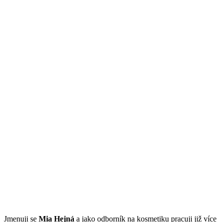
Jmenuji se
Mi
a Hejná
a jako odborník na kosmetiku pracuji již více