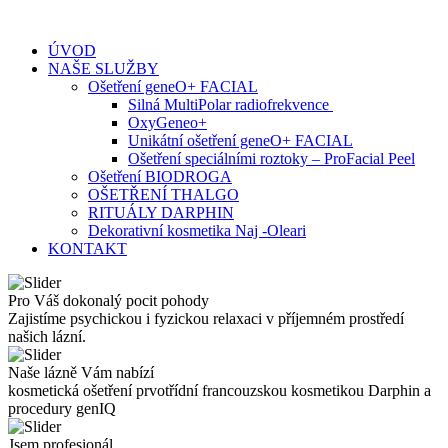
Skip
to
ÚVOD
content
NAŠE SLUŽBY
Ošetření geneO+ FACIAL
Silná MultiPolar radiofrekvence
OxyGeneo+
Unikátní ošetření geneO+ FACIAL
Ošetření speciálními roztoky – ProFacial Peel
Ošetření BIODROGA
OŠETŘENÍ THALGO
RITUÁLY DARPHIN
Dekorativní kosmetika Naj -Oleari
KONTAKT
Pro Váš dokonalý pocit pohody
Zajistíme psychickou i fyzickou relaxaci v příjemném prostředí
našich lázní.
Naše lázně Vám nabízí
kosmetická ošetření prvotřídní francouzskou kosmetikou Darphin a
procedury genIQ
Jsem profesionál