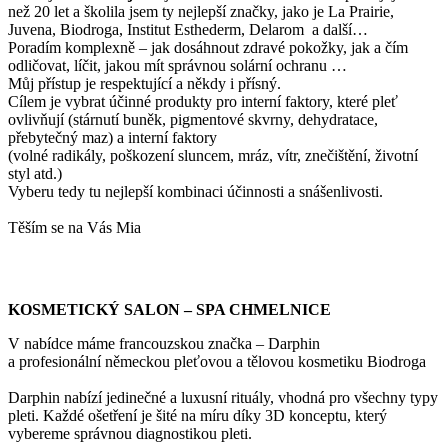
než 20 let a školila jsem ty nejlepší značky, jako je La Prairie,
Juvena, Biodroga, Institut Esthederm, Delarom a další…
Poradím komplexně – jak dosáhnout zdravé pokožky, jak a čím
odličovat, líčit, jakou mít správnou solární ochranu …
Můj přístup je respektující a někdy i přísný.
Cílem je vybrat účinné produkty pro interní faktory, které pleť
ovlivňují (stárnutí buněk, pigmentové skvrny, dehydratace,
přebytečný maz) a interní faktory
(volné radikály, poškození sluncem, mráz, vítr, znečištění, životní
styl atd.)
Vyberu tedy tu nejlepší kombinaci účinnosti a snášenlivosti.
Těším se na Vás Mia
KOSMETICKÝ SALON – SPA CHMELNICE
V nabídce máme francouzskou značka – Darphin
a profesionální německou pleťovou a tělovou kosmetiku Biodroga
Darphin nabízí jedinečné a luxusní rituály, vhodná pro všechny typy
pleti. Každé ošetření je šité na míru díky 3D konceptu, který
vybereme správnou diagnostikou pleti.