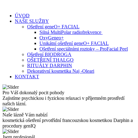
Skip
to
ÚVOD
content
NAŠE SLUŽBY
Ošetření geneO+ FACIAL
Silná MultiPolar radiofrekvence
OxyGeneo+
Unikátní ošetření geneO+ FACIAL
Ošetření speciálními roztoky – ProFacial Peel
Ošetření BIODROGA
OŠETŘENÍ THALGO
RITUÁLY DARPHIN
Dekorativní kosmetika Naj -Oleari
KONTAKT
Pro Váš dokonalý pocit pohody
Zajistíme psychickou i fyzickou relaxaci v příjemném prostředí
našich lázní.
Naše lázně Vám nabízí
kosmetická ošetření prvotřídní francouzskou kosmetikou Darphin a
procedury genIQ
Jsem profesionál