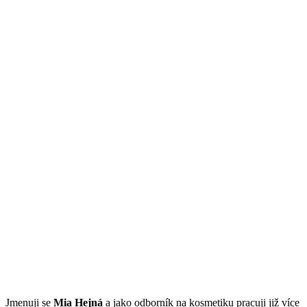
Jmenuji se
Mi
a Hejná
a jako odborník na kosmetiku pracuji již více