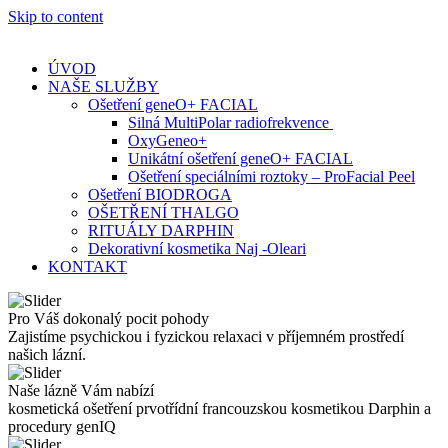
Skip to content
ÚVOD
NAŠE SLUŽBY
Ošetření geneO+ FACIAL
Silná MultiPolar radiofrekvence
OxyGeneo+
Unikátní ošetření geneO+ FACIAL
Ošetření speciálními roztoky – ProFacial Peel
Ošetření BIODROGA
OŠETŘENÍ THALGO
RITUÁLY DARPHIN
Dekorativní kosmetika Naj -Oleari
KONTAKT
Pro Váš dokonalý pocit pohody
Zajistíme psychickou i fyzickou relaxaci v příjemném prostředí
našich lázní.
Naše lázně Vám nabízí
kosmetická ošetření prvotřídní francouzskou kosmetikou Darphin a
procedury genIQ