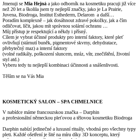
Jmenuji se
Mi
a Hejná
a jako odborník na kosmetiku pracuji již více
než 20 let a školila jsem ty nejlepší značky, jako je La Prairie,
Juvena, Biodroga, Institut Esthederm, Delarom a další…
Poradím komplexně – jak dosáhnout zdravé pokožky, jak a čím
odličovat, líčit, jakou mít správnou solární ochranu …
Můj přístup je respektující a někdy i přísný.
Cílem je vybrat účinné produkty pro interní faktory, které pleť
ovlivňují (stárnutí buněk, pigmentové skvrny, dehydratace,
přebytečný maz) a interní faktory
(volné radikály, poškození sluncem, mráz, vítr, znečištění, životní
styl atd.)
Vyberu tedy tu nejlepší kombinaci účinnosti a snášenlivosti.
Těším se na Vás Mia
KOSMETICKÝ SALON – SPA CHMELNICE
V nabídce máme francouzskou značka – Darphin
a profesionální německou pleťovou a tělovou kosmetiku Biodroga
Darphin nabízí jedinečné a luxusní rituály, vhodná pro všechny typy
pleti. Každé ošetření je šité na míru díky 3D konceptu, který