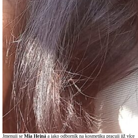
Jmenuji se
Mi
a Hejná
a jako odborník na kosmetiku pracuji již více