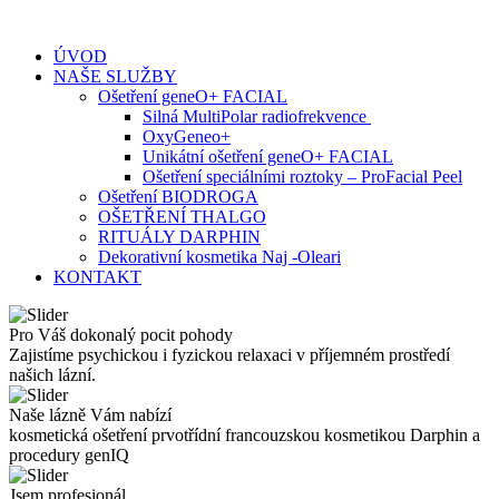
Skip
to
ÚVOD
content
NAŠE SLUŽBY
Ošetření geneO+ FACIAL
Silná MultiPolar radiofrekvence
OxyGeneo+
Unikátní ošetření geneO+ FACIAL
Ošetření speciálními roztoky – ProFacial Peel
Ošetření BIODROGA
OŠETŘENÍ THALGO
RITUÁLY DARPHIN
Dekorativní kosmetika Naj -Oleari
KONTAKT
Pro Váš dokonalý pocit pohody
Zajistíme psychickou i fyzickou relaxaci v příjemném prostředí
našich lázní.
Naše lázně Vám nabízí
kosmetická ošetření prvotřídní francouzskou kosmetikou Darphin a
procedury genIQ
Jsem profesionál