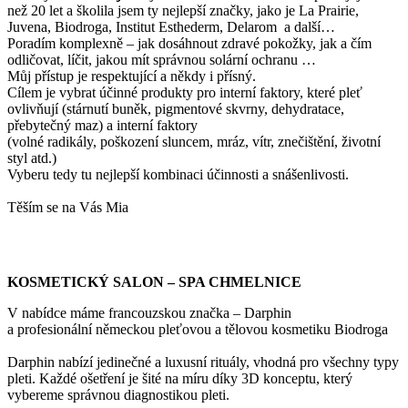
než 20 let a školila jsem ty nejlepší značky, jako je La Prairie,
Juvena, Biodroga, Institut Esthederm, Delarom a další…
Poradím komplexně – jak dosáhnout zdravé pokožky, jak a čím
odličovat, líčit, jakou mít správnou solární ochranu …
Můj přístup je respektující a někdy i přísný.
Cílem je vybrat účinné produkty pro interní faktory, které pleť
ovlivňují (stárnutí buněk, pigmentové skvrny, dehydratace,
přebytečný maz) a interní faktory
(volné radikály, poškození sluncem, mráz, vítr, znečištění, životní
styl atd.)
Vyberu tedy tu nejlepší kombinaci účinnosti a snášenlivosti.
Těším se na Vás Mia
KOSMETICKÝ SALON – SPA CHMELNICE
V nabídce máme francouzskou značka – Darphin
a profesionální německou pleťovou a tělovou kosmetiku Biodroga
Darphin nabízí jedinečné a luxusní rituály, vhodná pro všechny typy
pleti. Každé ošetření je šité na míru díky 3D konceptu, který
vybereme správnou diagnostikou pleti.