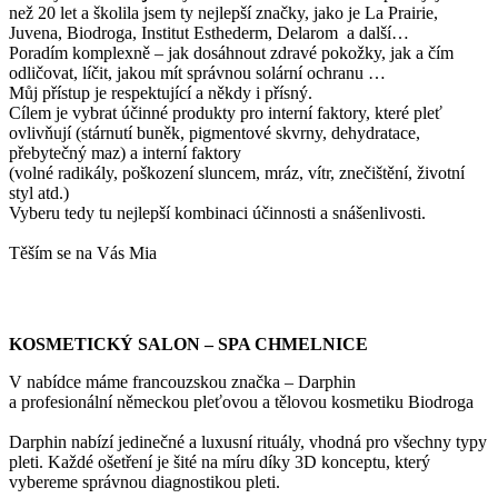
než 20 let a školila jsem ty nejlepší značky, jako je La Prairie,
Juvena, Biodroga, Institut Esthederm, Delarom a další…
Poradím komplexně – jak dosáhnout zdravé pokožky, jak a čím
odličovat, líčit, jakou mít správnou solární ochranu …
Můj přístup je respektující a někdy i přísný.
Cílem je vybrat účinné produkty pro interní faktory, které pleť
ovlivňují (stárnutí buněk, pigmentové skvrny, dehydratace,
přebytečný maz) a interní faktory
(volné radikály, poškození sluncem, mráz, vítr, znečištění, životní
styl atd.)
Vyberu tedy tu nejlepší kombinaci účinnosti a snášenlivosti.
Těším se na Vás Mia
KOSMETICKÝ SALON – SPA CHMELNICE
V nabídce máme francouzskou značka – Darphin
a profesionální německou pleťovou a tělovou kosmetiku Biodroga
Darphin nabízí jedinečné a luxusní rituály, vhodná pro všechny typy
pleti. Každé ošetření je šité na míru díky 3D konceptu, který
vybereme správnou diagnostikou pleti.