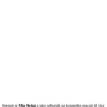
Jmenuji se
Mi
a Hejná
a jako odborník na kosmetiku pracuji již více