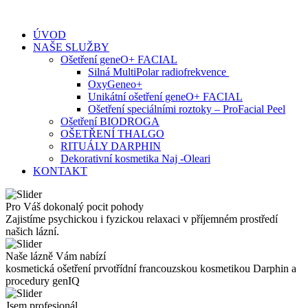
Skip
to
ÚVOD
content
NAŠE SLUŽBY
Ošetření geneO+ FACIAL
Silná MultiPolar radiofrekvence
OxyGeneo+
Unikátní ošetření geneO+ FACIAL
Ošetření speciálními roztoky – ProFacial Peel
Ošetření BIODROGA
OŠETŘENÍ THALGO
RITUÁLY DARPHIN
Dekorativní kosmetika Naj -Oleari
KONTAKT
Pro Váš dokonalý pocit pohody
Zajistíme psychickou i fyzickou relaxaci v příjemném prostředí
našich lázní.
Naše lázně Vám nabízí
kosmetická ošetření prvotřídní francouzskou kosmetikou Darphin a
procedury genIQ
Jsem profesionál