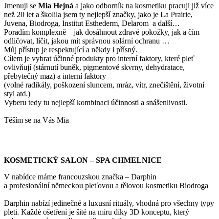
Jmenuji se
Mi
a Hejná
a jako odborník na kosmetiku pracuji již více
než 20 let a školila jsem ty nejlepší značky, jako je La Prairie,
Juvena, Biodroga, Institut Esthederm, Delarom a další…
Poradím komplexně – jak dosáhnout zdravé pokožky, jak a čím
odličovat, líčit, jakou mít správnou solární ochranu …
Můj přístup je respektující a někdy i přísný.
Cílem je vybrat účinné produkty pro interní faktory, které pleť
ovlivňují (stárnutí buněk, pigmentové skvrny, dehydratace,
přebytečný maz) a interní faktory
(volné radikály, poškození sluncem, mráz, vítr, znečištění, životní
styl atd.)
Vyberu tedy tu nejlepší kombinaci účinnosti a snášenlivosti.
Těším se na Vás Mia
KOSMETICKÝ SALON – SPA CHMELNICE
V nabídce máme francouzskou značka – Darphin
a profesionální německou pleťovou a tělovou kosmetiku Biodroga
Darphin nabízí jedinečné a luxusní rituály, vhodná pro všechny typy
pleti. Každé ošetření je šité na míru díky 3D konceptu, který