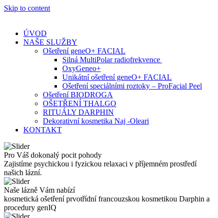
Skip to content
ÚVOD
NAŠE SLUŽBY
Ošetření geneO+ FACIAL
Silná MultiPolar radiofrekvence
OxyGeneo+
Unikátní ošetření geneO+ FACIAL
Ošetření speciálními roztoky – ProFacial Peel
Ošetření BIODROGA
OŠETŘENÍ THALGO
RITUÁLY DARPHIN
Dekorativní kosmetika Naj -Oleari
KONTAKT
Pro Váš dokonalý pocit pohody
Zajistíme psychickou i fyzickou relaxaci v příjemném prostředí
našich lázní.
Naše lázně Vám nabízí
kosmetická ošetření prvotřídní francouzskou kosmetikou Darphin a
procedury genIQ