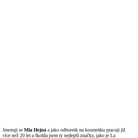
Jmenuji se
Mi
a Hejná
a jako odborník na kosmetiku pracuji již
více než 20 let a školila jsem ty nejlepší značky, jako je La