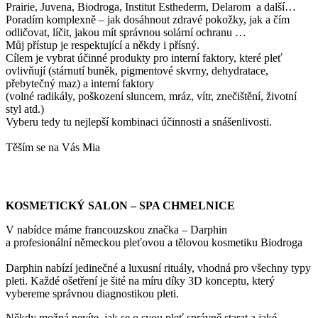
Prairie, Juvena, Biodroga, Institut Esthederm, Delarom a další…
Poradím komplexně – jak dosáhnout zdravé pokožky, jak a čím
odličovat, líčit, jakou mít správnou solární ochranu …
Můj přístup je respektující a někdy i přísný.
Cílem je vybrat účinné produkty pro interní faktory, které pleť
ovlivňují (stárnutí buněk, pigmentové skvrny, dehydratace,
přebytečný maz) a interní faktory
(volné radikály, poškození sluncem, mráz, vítr, znečištění, životní
styl atd.)
Vyberu tedy tu nejlepší kombinaci účinnosti a snášenlivosti.
Těším se na Vás Mia
KOSMETICKÝ SALON – SPA CHMELNICE
V nabídce máme francouzskou značka – Darphin
a profesionální německou pleťovou a tělovou kosmetiku Biodroga
Darphin nabízí jedinečné a luxusní rituály, vhodná pro všechny typy
pleti. Každé ošetření je šité na míru díky 3D konceptu, který
vybereme správnou diagnostikou pleti.
Někdy možná nevíte, jak se o svou pleť správně starat a jaké