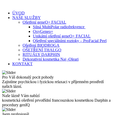
Skip
to
ÚVOD
content
NAŠE SLUŽBY
Ošetření geneO+ FACIAL
Silná MultiPolar radiofrekvence
OxyGeneo+
Unikátní ošetření geneO+ FACIAL
Ošetření speciálními roztoky – ProFacial Peel
Ošetření BIODROGA
OŠETŘENÍ THALGO
RITUÁLY DARPHIN
Dekorativní kosmetika Naj -Oleari
KONTAKT
Pro Váš dokonalý pocit pohody
Zajistíme psychickou i fyzickou relaxaci v příjemném prostředí
našich lázní.
Naše lázně Vám nabízí
kosmetická ošetření prvotřídní francouzskou kosmetikou Darphin a
procedury genIQ
Jsem profesionál