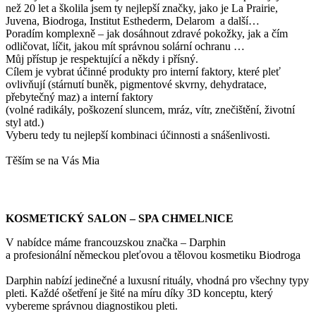
než 20 let a školila jsem ty nejlepší značky, jako je La Prairie,
Juvena, Biodroga, Institut Esthederm, Delarom a další…
Poradím komplexně – jak dosáhnout zdravé pokožky, jak a čím
odličovat, líčit, jakou mít správnou solární ochranu …
Můj přístup je respektující a někdy i přísný.
Cílem je vybrat účinné produkty pro interní faktory, které pleť
ovlivňují (stárnutí buněk, pigmentové skvrny, dehydratace,
přebytečný maz) a interní faktory
(volné radikály, poškození sluncem, mráz, vítr, znečištění, životní
styl atd.)
Vyberu tedy tu nejlepší kombinaci účinnosti a snášenlivosti.
Těším se na Vás Mia
KOSMETICKÝ SALON – SPA CHMELNICE
V nabídce máme francouzskou značka – Darphin
a profesionální německou pleťovou a tělovou kosmetiku Biodroga
Darphin nabízí jedinečné a luxusní rituály, vhodná pro všechny typy
pleti. Každé ošetření je šité na míru díky 3D konceptu, který
vybereme správnou diagnostikou pleti.