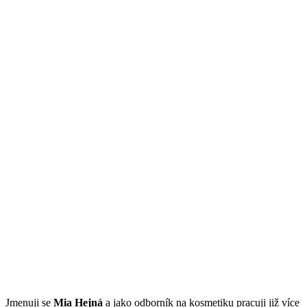
Jmenuji se
Mi
a Hejná
a jako odborník na kosmetiku pracuji již více