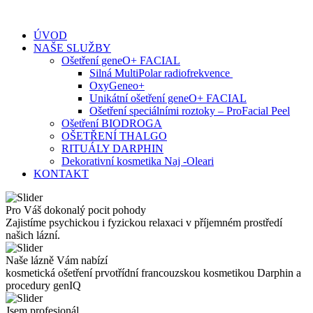
Skip
to
ÚVOD
content
NAŠE SLUŽBY
Ošetření geneO+ FACIAL
Silná MultiPolar radiofrekvence
OxyGeneo+
Unikátní ošetření geneO+ FACIAL
Ošetření speciálními roztoky – ProFacial Peel
Ošetření BIODROGA
OŠETŘENÍ THALGO
RITUÁLY DARPHIN
Dekorativní kosmetika Naj -Oleari
KONTAKT
Pro Váš dokonalý pocit pohody
Zajistíme psychickou i fyzickou relaxaci v příjemném prostředí
našich lázní.
Naše lázně Vám nabízí
kosmetická ošetření prvotřídní francouzskou kosmetikou Darphin a
procedury genIQ
Jsem profesionál