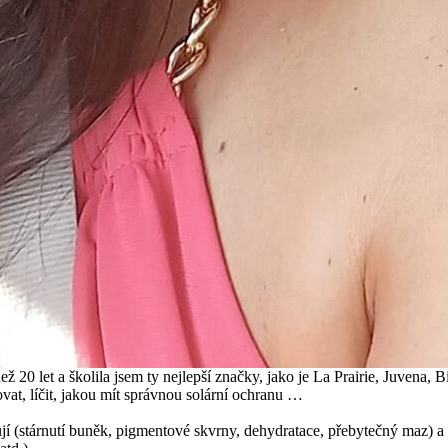
ež 20 let a školila jsem ty nejlepší značky, jako je La Prairie, Juvena
at, líčit, jakou mít správnou solární ochranu …
ňují (stárnutí buněk, pigmentové skvrny, dehydratace, přebytečný maz) a 