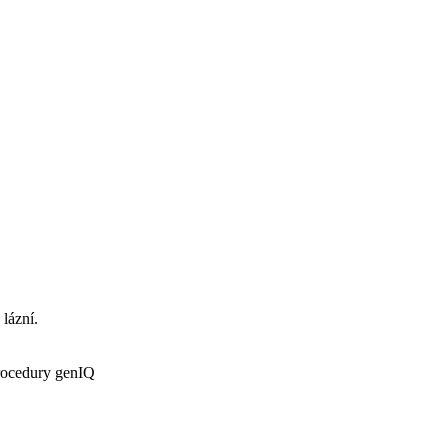
 lázní.
procedury genIQ