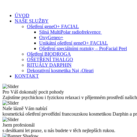
Skip
to
ÚVOD
content
NAŠE SLUŽBY
Ošetření geneO+ FACIAL
Silná MultiPolar radiofrekvence
OxyGeneo+
Unikátní ošetření geneO+ FACIAL
Ošetření speciálními roztoky – ProFacial Peel
Ošetření BIODROGA
OŠETŘENÍ THALGO
RITUÁLY DARPHIN
Dekorativní kosmetika Naj -Oleari
KONTAKT
Pro Váš dokonalý pocit pohody
Zajistíme psychickou i fyzickou relaxaci v příjemném prostředí našich
Naše lázně Vám nabízí
kosmetická ošetření prvotřídní francouzskou kosmetikou Darphin a 
Jsem profesionál
s desítkami let praxe, u nás budete v těch nejlepších rukou.