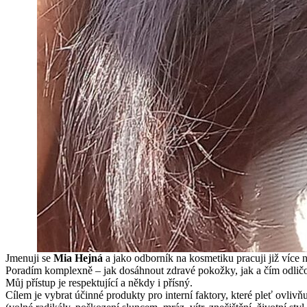
Jmenuji se
Mi
a Hejná
a jako odborník na kosmetiku pracuji již více n
Poradím komplexně – jak dosáhnout zdravé pokožky, jak a čím odličov
Můj přístup je respektující a někdy i přísný.
Cílem je vybrat účinné produkty pro interní faktory, které pleť ovliv