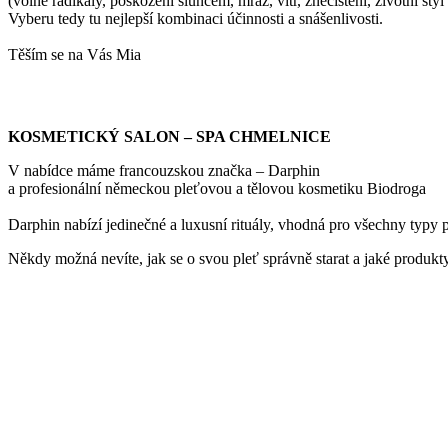
(volné radikály, poškození sluncem, mráz, vítr, znečištění, životní styl 
Vyberu tedy tu nejlepší kombinaci účinnosti a snášenlivosti.
Těším se na Vás Mia
KOSMETICKÝ SALON – SPA CHMELNICE
V nabídce máme francouzskou značka – Darphin
a profesionální německou pleťovou a tělovou kosmetiku Biodroga
Darphin nabízí jedinečné a luxusní rituály, vhodná pro všechny typy p
Někdy možná nevíte, jak se o svou pleť správně starat a jaké produkty