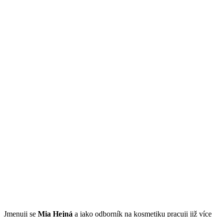
Jmenuji se
Mi
a Hejná
a jako odborník na kosmetiku pracuji již více