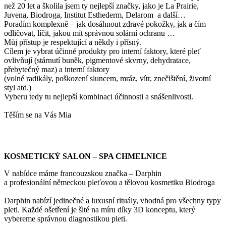
než 20 let a školila jsem ty nejlepší značky, jako je La Prairie,
Juvena, Biodroga, Institut Esthederm, Delarom a další…
Poradím komplexně – jak dosáhnout zdravé pokožky, jak a čím
odličovat, líčit, jakou mít správnou solární ochranu …
Můj přístup je respektující a někdy i přísný.
Cílem je vybrat účinné produkty pro interní faktory, které pleť
ovlivňují (stárnutí buněk, pigmentové skvrny, dehydratace,
přebytečný maz) a interní faktory
(volné radikály, poškození sluncem, mráz, vítr, znečištění, životní
styl atd.)
Vyberu tedy tu nejlepší kombinaci účinnosti a snášenlivosti.
Těším se na Vás Mia
KOSMETICKÝ SALON – SPA CHMELNICE
V nabídce máme francouzskou značka – Darphin
a profesionální německou pleťovou a tělovou kosmetiku Biodroga
Darphin nabízí jedinečné a luxusní rituály, vhodná pro všechny typy
pleti. Každé ošetření je šité na míru díky 3D konceptu, který
vybereme správnou diagnostikou pleti.