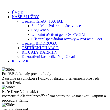
Skip
to
ÚVOD
content
NAŠE SLUŽBY
Ošetření geneO+ FACIAL
Silná MultiPolar radiofrekvence
OxyGeneo+
Unikátní ošetření geneO+ FACIAL
Ošetření speciálními roztoky – ProFacial Peel
Ošetření BIODROGA
OŠETŘENÍ THALGO
RITUÁLY DARPHIN
Dekorativní kosmetika Naj -Oleari
KONTAKT
Pro Váš dokonalý pocit pohody
Zajistíme psychickou i fyzickou relaxaci v příjemném prostředí
našich lázní.
Naše lázně Vám nabízí
kosmetická ošetření prvotřídní francouzskou kosmetikou Darphin a
procedury genIQ
Jsem profesionál