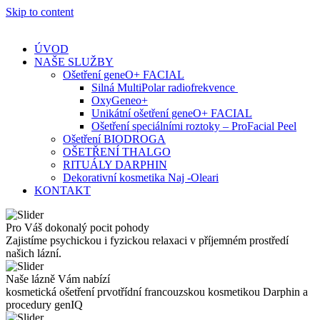
Skip to content
ÚVOD
NAŠE SLUŽBY
Ošetření geneO+ FACIAL
Silná MultiPolar radiofrekvence
OxyGeneo+
Unikátní ošetření geneO+ FACIAL
Ošetření speciálními roztoky – ProFacial Peel
Ošetření BIODROGA
OŠETŘENÍ THALGO
RITUÁLY DARPHIN
Dekorativní kosmetika Naj -Oleari
KONTAKT
Pro Váš dokonalý pocit pohody
Zajistíme psychickou i fyzickou relaxaci v příjemném prostředí
našich lázní.
Naše lázně Vám nabízí
kosmetická ošetření prvotřídní francouzskou kosmetikou Darphin a
procedury genIQ