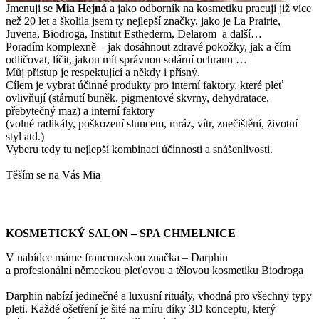
Jmenuji se
Mi
a Hejná
a jako odborník na kosmetiku pracuji již více
než 20 let a školila jsem ty nejlepší značky, jako je La Prairie,
Juvena, Biodroga, Institut Esthederm, Delarom a další…
Poradím komplexně – jak dosáhnout zdravé pokožky, jak a čím
odličovat, líčit, jakou mít správnou solární ochranu …
Můj přístup je respektující a někdy i přísný.
Cílem je vybrat účinné produkty pro interní faktory, které pleť
ovlivňují (stárnutí buněk, pigmentové skvrny, dehydratace,
přebytečný maz) a interní faktory
(volné radikály, poškození sluncem, mráz, vítr, znečištění, životní
styl atd.)
Vyberu tedy tu nejlepší kombinaci účinnosti a snášenlivosti.
Těším se na Vás Mia
KOSMETICKÝ SALON – SPA CHMELNICE
V nabídce máme francouzskou značka – Darphin
a profesionální německou pleťovou a tělovou kosmetiku Biodroga
Darphin nabízí jedinečné a luxusní rituály, vhodná pro všechny typy
pleti. Každé ošetření je šité na míru díky 3D konceptu, který