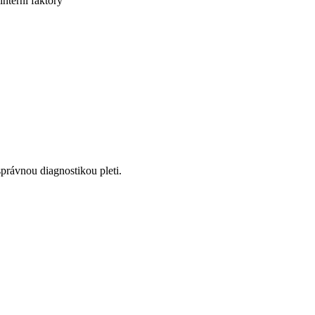
interní faktory
správnou diagnostikou pleti.