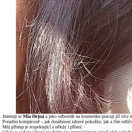
Jmenuji se
Mi
a Hejná
a jako odborník na kosmetiku pracuji již více n
Poradím komplexně – jak dosáhnout zdravé pokožky, jak a čím odličov
Můj přístup je respektující a někdy i přísný.