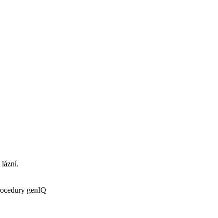
 lázní.
procedury genIQ