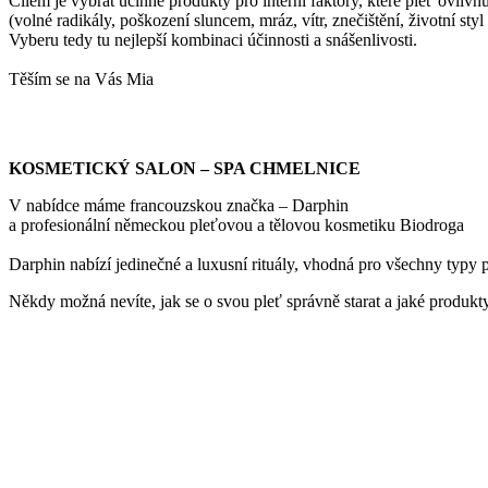
Cílem je vybrat účinné produkty pro interní faktory, které pleť ovliv
(volné radikály, poškození sluncem, mráz, vítr, znečištění, životní styl 
Vyberu tedy tu nejlepší kombinaci účinnosti a snášenlivosti.
Těším se na Vás Mia
KOSMETICKÝ SALON – SPA CHMELNICE
V nabídce máme francouzskou značka – Darphin
a profesionální německou pleťovou a tělovou kosmetiku Biodroga
Darphin nabízí jedinečné a luxusní rituály, vhodná pro všechny typy p
Někdy možná nevíte, jak se o svou pleť správně starat a jaké produkty