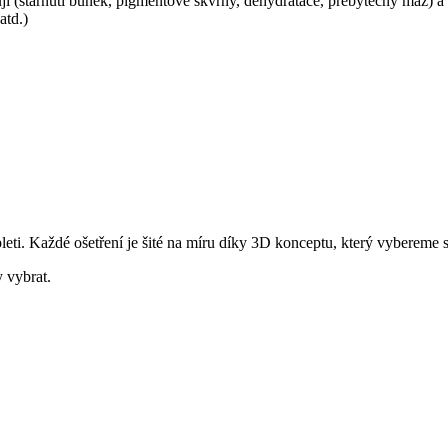
ňují (stárnutí buněk, pigmentové skvrny, dehydratace, přebytečný maz) a 
atd.)
leti. Každé ošetření je šité na míru díky 3D konceptu, který vybereme 
 vybrat.