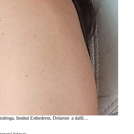
, Biodroga, Institut Esthederm, Delarom a další…