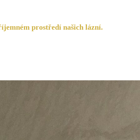
říjemném prostředí našich lázní.