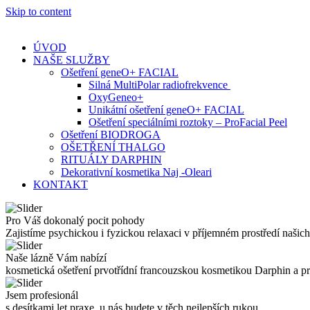
Skip to content
ÚVOD
NAŠE SLUŽBY
Ošetření geneO+ FACIAL
Silná MultiPolar radiofrekvence
OxyGeneo+
Unikátní ošetření geneO+ FACIAL
Ošetření speciálními roztoky – ProFacial Peel
Ošetření BIODROGA
OŠETŘENÍ THALGO
RITUÁLY DARPHIN
Dekorativní kosmetika Naj -Oleari
KONTAKT
Pro Váš dokonalý pocit pohody
Zajistíme psychickou i fyzickou relaxaci v příjemném prostředí našich
Naše lázně Vám nabízí
kosmetická ošetření prvotřídní francouzskou kosmetikou Darphin a 
Jsem profesionál
s desítkami let praxe, u nás budete v těch nejlepších rukou.