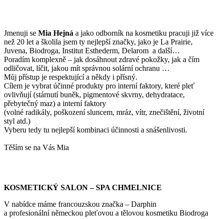
Jmenuji se
Mi
a Hejná
a jako odborník na kosmetiku pracuji již více
než 20 let a školila jsem ty nejlepší značky, jako je La Prairie,
Juvena, Biodroga, Institut Esthederm, Delarom a další…
Poradím komplexně – jak dosáhnout zdravé pokožky, jak a čím
odličovat, líčit, jakou mít správnou solární ochranu …
Můj přístup je respektující a někdy i přísný.
Cílem je vybrat účinné produkty pro interní faktory, které pleť
ovlivňují (stárnutí buněk, pigmentové skvrny, dehydratace,
přebytečný maz) a interní faktory
(volné radikály, poškození sluncem, mráz, vítr, znečištění, životní
styl atd.)
Vyberu tedy tu nejlepší kombinaci účinnosti a snášenlivosti.
Těším se na Vás Mia
KOSMETICKÝ SALON – SPA CHMELNICE
V nabídce máme francouzskou značka – Darphin
a profesionální německou pleťovou a tělovou kosmetiku Biodroga