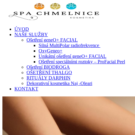
Skip
to
content
ÚVOD
NAŠE SLUŽBY
Ošetření geneO+ FACIAL
Silná MultiPolar radiofrekvence
OxyGeneo+
Unikátní ošetření geneO+ FACIAL
Ošetření speciálními roztoky – ProFacial Peel
Ošetření BIODROGA
OŠETŘENÍ THALGO
RITUÁLY DARPHIN
Dekorativní kosmetika Naj -Oleari
KONTAKT