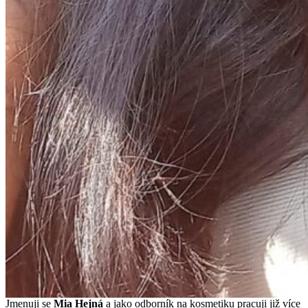
Jmenuji se
Mi
a Hejná
a jako odborník na kosmetiku pracuji již více