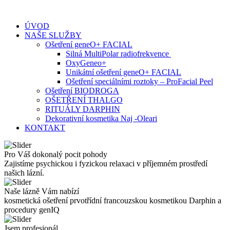
Skip
to
ÚVOD
content
NAŠE SLUŽBY
Ošetření geneO+ FACIAL
Silná MultiPolar radiofrekvence
OxyGeneo+
Unikátní ošetření geneO+ FACIAL
Ošetření speciálními roztoky – ProFacial Peel
Ošetření BIODROGA
OŠETŘENÍ THALGO
RITUÁLY DARPHIN
Dekorativní kosmetika Naj -Oleari
KONTAKT
Pro Váš dokonalý pocit pohody
Zajistíme psychickou i fyzickou relaxaci v příjemném prostředí
našich lázní.
Naše lázně Vám nabízí
kosmetická ošetření prvotřídní francouzskou kosmetikou Darphin a
procedury genIQ
Jsem profesionál