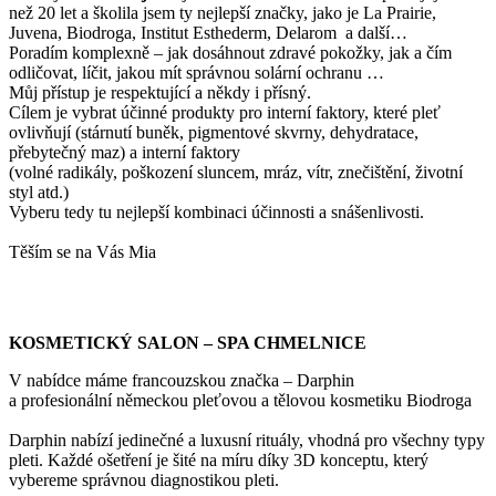
než 20 let a školila jsem ty nejlepší značky, jako je La Prairie,
Juvena, Biodroga, Institut Esthederm, Delarom a další…
Poradím komplexně – jak dosáhnout zdravé pokožky, jak a čím
odličovat, líčit, jakou mít správnou solární ochranu …
Můj přístup je respektující a někdy i přísný.
Cílem je vybrat účinné produkty pro interní faktory, které pleť
ovlivňují (stárnutí buněk, pigmentové skvrny, dehydratace,
přebytečný maz) a interní faktory
(volné radikály, poškození sluncem, mráz, vítr, znečištění, životní
styl atd.)
Vyberu tedy tu nejlepší kombinaci účinnosti a snášenlivosti.
Těším se na Vás Mia
KOSMETICKÝ SALON – SPA CHMELNICE
V nabídce máme francouzskou značka – Darphin
a profesionální německou pleťovou a tělovou kosmetiku Biodroga
Darphin nabízí jedinečné a luxusní rituály, vhodná pro všechny typy
pleti. Každé ošetření je šité na míru díky 3D konceptu, který
vybereme správnou diagnostikou pleti.