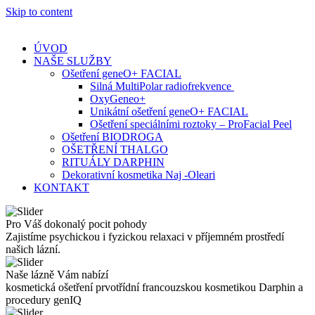
Skip to content
ÚVOD
NAŠE SLUŽBY
Ošetření geneO+ FACIAL
Silná MultiPolar radiofrekvence
OxyGeneo+
Unikátní ošetření geneO+ FACIAL
Ošetření speciálními roztoky – ProFacial Peel
Ošetření BIODROGA
OŠETŘENÍ THALGO
RITUÁLY DARPHIN
Dekorativní kosmetika Naj -Oleari
KONTAKT
Pro Váš dokonalý pocit pohody
Zajistíme psychickou i fyzickou relaxaci v příjemném prostředí
našich lázní.
Naše lázně Vám nabízí
kosmetická ošetření prvotřídní francouzskou kosmetikou Darphin a
procedury genIQ