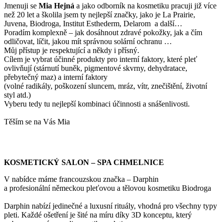
Jmenuji se
Mi
a Hejná
a jako odborník na kosmetiku pracuji již více
než 20 let a školila jsem ty nejlepší značky, jako je La Prairie,
Juvena, Biodroga, Institut Esthederm, Delarom a další…
Poradím komplexně – jak dosáhnout zdravé pokožky, jak a čím
odličovat, líčit, jakou mít správnou solární ochranu …
Můj přístup je respektující a někdy i přísný.
Cílem je vybrat účinné produkty pro interní faktory, které pleť
ovlivňují (stárnutí buněk, pigmentové skvrny, dehydratace,
přebytečný maz) a interní faktory
(volné radikály, poškození sluncem, mráz, vítr, znečištění, životní
styl atd.)
Vyberu tedy tu nejlepší kombinaci účinnosti a snášenlivosti.
Těším se na Vás Mia
KOSMETICKÝ SALON – SPA CHMELNICE
V nabídce máme francouzskou značka – Darphin
a profesionální německou pleťovou a tělovou kosmetiku Biodroga
Darphin nabízí jedinečné a luxusní rituály, vhodná pro všechny typy
pleti. Každé ošetření je šité na míru díky 3D konceptu, který