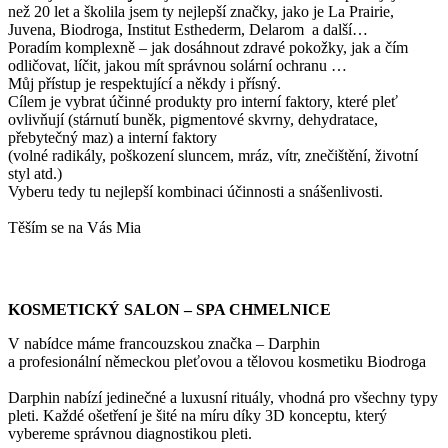
než 20 let a školila jsem ty nejlepší značky, jako je La Prairie,
Juvena, Biodroga, Institut Esthederm, Delarom a další…
Poradím komplexně – jak dosáhnout zdravé pokožky, jak a čím
odličovat, líčit, jakou mít správnou solární ochranu …
Můj přístup je respektující a někdy i přísný.
Cílem je vybrat účinné produkty pro interní faktory, které pleť
ovlivňují (stárnutí buněk, pigmentové skvrny, dehydratace,
přebytečný maz) a interní faktory
(volné radikály, poškození sluncem, mráz, vítr, znečištění, životní
styl atd.)
Vyberu tedy tu nejlepší kombinaci účinnosti a snášenlivosti.
Těším se na Vás Mia
KOSMETICKÝ SALON – SPA CHMELNICE
V nabídce máme francouzskou značka – Darphin
a profesionální německou pleťovou a tělovou kosmetiku Biodroga
Darphin nabízí jedinečné a luxusní rituály, vhodná pro všechny typy
pleti. Každé ošetření je šité na míru díky 3D konceptu, který
vybereme správnou diagnostikou pleti.