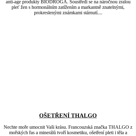
anti-age produkty BIODROGA. Soustředí se na náročnou zralou
pleť žen s hormonálním zatížením a markantně znatelnými,
prokreslenými známkami stárnutí....
OŠETŘENÍ THALGO
Nechte moře umocnit Vaši krásu. Francouzská značka THALGO z
mořských řas a minerálů tvoří kosmetiku, ošetření pleti i těla a