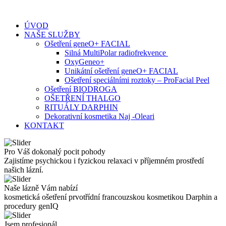
Skip
to
ÚVOD
content
NAŠE SLUŽBY
Ošetření geneO+ FACIAL
Silná MultiPolar radiofrekvence
OxyGeneo+
Unikátní ošetření geneO+ FACIAL
Ošetření speciálními roztoky – ProFacial Peel
Ošetření BIODROGA
OŠETŘENÍ THALGO
RITUÁLY DARPHIN
Dekorativní kosmetika Naj -Oleari
KONTAKT
Pro Váš dokonalý pocit pohody
Zajistíme psychickou i fyzickou relaxaci v příjemném prostředí
našich lázní.
Naše lázně Vám nabízí
kosmetická ošetření prvotřídní francouzskou kosmetikou Darphin a
procedury genIQ
Jsem profesionál