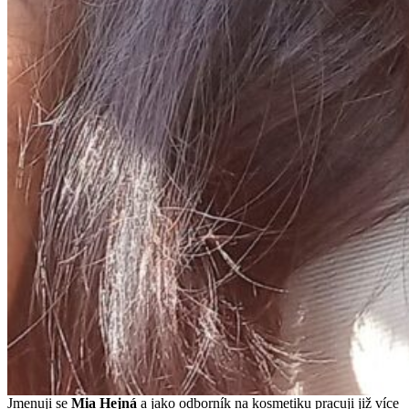
Jmenuji se
Mi
a Hejná
a jako odborník na kosmetiku pracuji již více