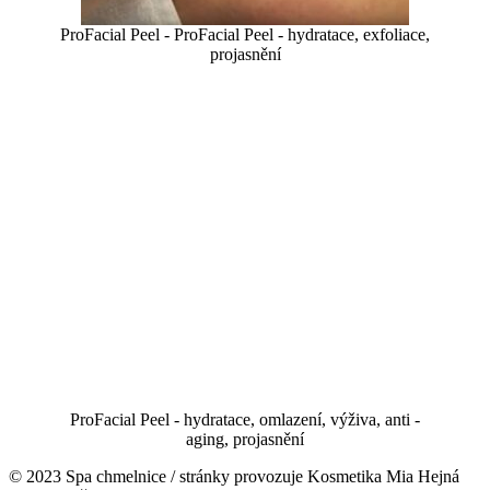
ProFacial Peel - ProFacial Peel - hydratace, exfoliace,
projasnění
ProFacial Peel - hydratace, omlazení, výživa, anti -
aging, projasnění
şans
vidobet
vidobet
vidobet
vidobet
casinolevant
casinolevant
casinolevant
vidobet
şans
casinolevant
casino
şans
casino
casino
casino
boostaro
casinolevant
şans
casinolevant
şanscasino
vidobet
vidobet
levant
galyabet
gorabet
gorabet
gorabet
vidobet
galyabet
gorabet
gorabet
nigeria
sports
© 2023 Spa chmelnice / stránky provozuje Kosmetika Mia Hejná