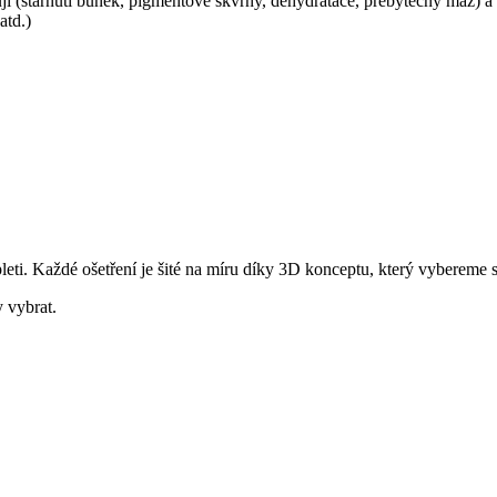
ňují (stárnutí buněk, pigmentové skvrny, dehydratace, přebytečný maz) a 
atd.)
leti. Každé ošetření je šité na míru díky 3D konceptu, který vybereme 
 vybrat.