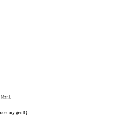
 lázní.
procedury genIQ