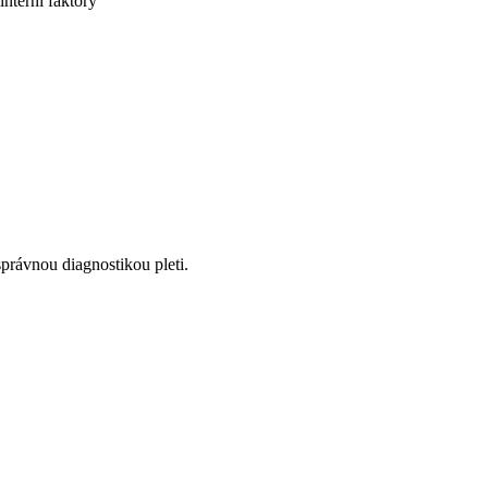
interní faktory
správnou diagnostikou pleti.