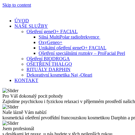
Skip to content
ÚVOD
NAŠE SLUŽBY
Ošetření geneO+ FACIAL
Silná MultiPolar radiofrekvence
OxyGeneo+
Unikátní ošetření geneO+ FACIAL
Ošetření speciálními roztoky – ProFacial Peel
Ošetření BIODROGA
OŠETŘENÍ THALGO
RITUÁLY DARPHIN
Dekorativní kosmetika Naj -Oleari
KONTAKT
Pro Váš dokonalý pocit pohody
Zajistíme psychickou i fyzickou relaxaci v příjemném prostředí našich
Naše lázně Vám nabízí
kosmetická ošetření prvotřídní francouzskou kosmetikou Darphin a 
Jsem profesionál
s desítkami let praxe, u nás budete v těch nejlepších rukou.