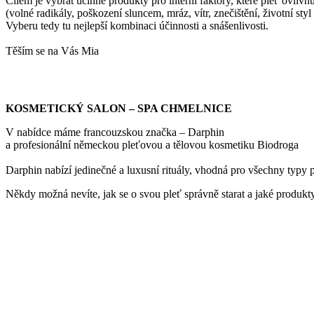
Cílem je vybrat účinné produkty pro interní faktory, které pleť ovliv
(volné radikály, poškození sluncem, mráz, vítr, znečištění, životní styl 
Vyberu tedy tu nejlepší kombinaci účinnosti a snášenlivosti.
Těším se na Vás Mia
KOSMETICKÝ SALON – SPA CHMELNICE
V nabídce máme francouzskou značka – Darphin
a profesionální německou pleťovou a tělovou kosmetiku Biodroga
Darphin nabízí jedinečné a luxusní rituály, vhodná pro všechny typy p
Někdy možná nevíte, jak se o svou pleť správně starat a jaké produkty