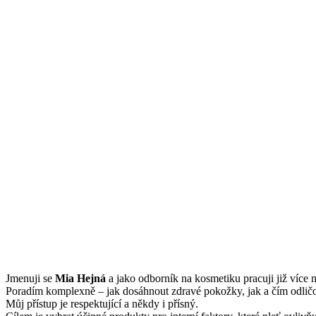
Jmenuji se
Mi
a Hejná
a jako odborník na kosmetiku pracuji již více n
Poradím komplexně – jak dosáhnout zdravé pokožky, jak a čím odličov
Můj přístup je respektující a někdy i přísný.