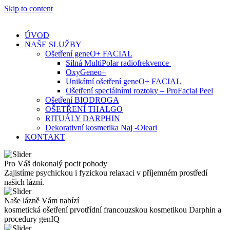
Skip to content
ÚVOD
NAŠE SLUŽBY
Ošetření geneO+ FACIAL
Silná MultiPolar radiofrekvence
OxyGeneo+
Unikátní ošetření geneO+ FACIAL
Ošetření speciálními roztoky – ProFacial Peel
Ošetření BIODROGA
OŠETŘENÍ THALGO
RITUÁLY DARPHIN
Dekorativní kosmetika Naj -Oleari
KONTAKT
Pro Váš dokonalý pocit pohody
Zajistíme psychickou i fyzickou relaxaci v příjemném prostředí
našich lázní.
Naše lázně Vám nabízí
kosmetická ošetření prvotřídní francouzskou kosmetikou Darphin a
procedury genIQ