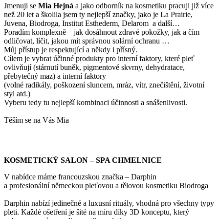
Jmenuji se
Mi
a Hejná
a jako odborník na kosmetiku pracuji již více
než 20 let a školila jsem ty nejlepší značky, jako je La Prairie,
Juvena, Biodroga, Institut Esthederm, Delarom a další…
Poradím komplexně – jak dosáhnout zdravé pokožky, jak a čím
odličovat, líčit, jakou mít správnou solární ochranu …
Můj přístup je respektující a někdy i přísný.
Cílem je vybrat účinné produkty pro interní faktory, které pleť
ovlivňují (stárnutí buněk, pigmentové skvrny, dehydratace,
přebytečný maz) a interní faktory
(volné radikály, poškození sluncem, mráz, vítr, znečištění, životní
styl atd.)
Vyberu tedy tu nejlepší kombinaci účinnosti a snášenlivosti.
Těším se na Vás Mia
KOSMETICKÝ SALON – SPA CHMELNICE
V nabídce máme francouzskou značka – Darphin
a profesionální německou pleťovou a tělovou kosmetiku Biodroga
Darphin nabízí jedinečné a luxusní rituály, vhodná pro všechny typy
pleti. Každé ošetření je šité na míru díky 3D konceptu, který