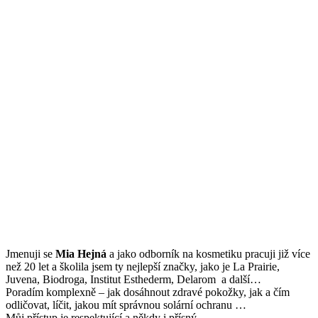
Jmenuji se
Mi
a Hejná
a jako odborník na kosmetiku pracuji již více
než 20 let a školila jsem ty nejlepší značky, jako je La Prairie,
Juvena, Biodroga, Institut Esthederm, Delarom a další…
Poradím komplexně – jak dosáhnout zdravé pokožky, jak a čím
odličovat, líčit, jakou mít správnou solární ochranu …
Můj přístup je respektující a někdy i přísný.