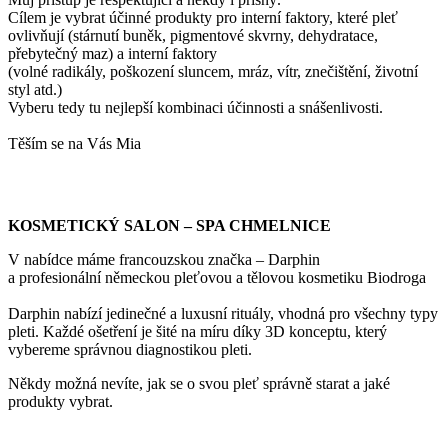
Cílem je vybrat účinné produkty pro interní faktory, které pleť
ovlivňují (stárnutí buněk, pigmentové skvrny, dehydratace,
přebytečný maz) a interní faktory
(volné radikály, poškození sluncem, mráz, vítr, znečištění, životní
styl atd.)
Vyberu tedy tu nejlepší kombinaci účinnosti a snášenlivosti.
Těším se na Vás Mia
KOSMETICKÝ SALON – SPA CHMELNICE
V nabídce máme francouzskou značka – Darphin
a profesionální německou pleťovou a tělovou kosmetiku Biodroga
Darphin nabízí jedinečné a luxusní rituály, vhodná pro všechny typy
pleti. Každé ošetření je šité na míru díky 3D konceptu, který
vybereme správnou diagnostikou pleti.
Někdy možná nevíte, jak se o svou pleť správně starat a jaké
produkty vybrat.