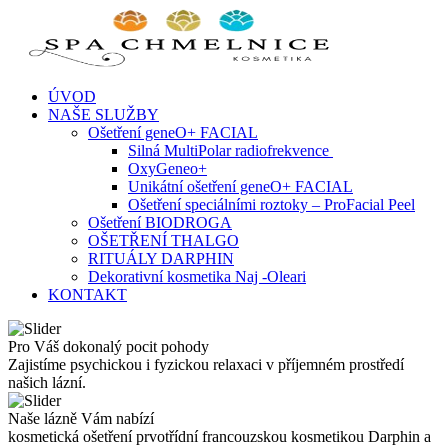
Skip
to
content
ÚVOD
NAŠE SLUŽBY
Ošetření geneO+ FACIAL
Silná MultiPolar radiofrekvence
OxyGeneo+
Unikátní ošetření geneO+ FACIAL
Ošetření speciálními roztoky – ProFacial Peel
Ošetření BIODROGA
OŠETŘENÍ THALGO
RITUÁLY DARPHIN
Dekorativní kosmetika Naj -Oleari
KONTAKT
Pro Váš dokonalý pocit pohody
Zajistíme psychickou i fyzickou relaxaci v příjemném prostředí
našich lázní.
Naše lázně Vám nabízí
kosmetická ošetření prvotřídní francouzskou kosmetikou Darphin a