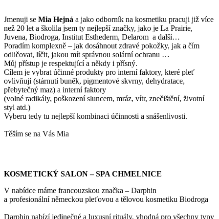
Jmenuji se
Mi
a Hejná
a jako odborník na kosmetiku pracuji již více
než 20 let a školila jsem ty nejlepší značky, jako je La Prairie,
Juvena, Biodroga, Institut Esthederm, Delarom a další…
Poradím komplexně – jak dosáhnout zdravé pokožky, jak a čím
odličovat, líčit, jakou mít správnou solární ochranu …
Můj přístup je respektující a někdy i přísný.
Cílem je vybrat účinné produkty pro interní faktory, které pleť
ovlivňují (stárnutí buněk, pigmentové skvrny, dehydratace,
přebytečný maz) a interní faktory
(volné radikály, poškození sluncem, mráz, vítr, znečištění, životní
styl atd.)
Vyberu tedy tu nejlepší kombinaci účinnosti a snášenlivosti.
Těším se na Vás Mia
KOSMETICKÝ SALON – SPA CHMELNICE
V nabídce máme francouzskou značka – Darphin
a profesionální německou pleťovou a tělovou kosmetiku Biodroga
Darphin nabízí jedinečné a luxusní rituály, vhodná pro všechny typy