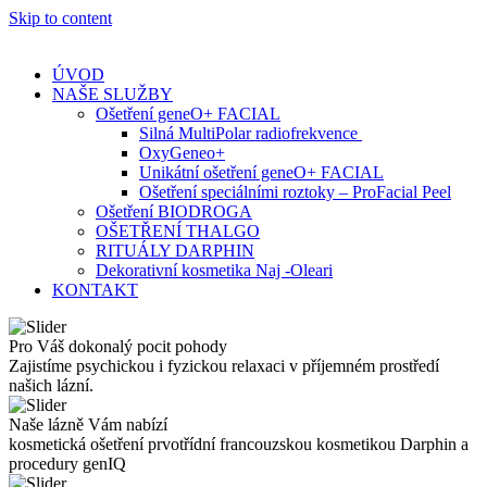
Skip to content
ÚVOD
NAŠE SLUŽBY
Ošetření geneO+ FACIAL
Silná MultiPolar radiofrekvence
OxyGeneo+
Unikátní ošetření geneO+ FACIAL
Ošetření speciálními roztoky – ProFacial Peel
Ošetření BIODROGA
OŠETŘENÍ THALGO
RITUÁLY DARPHIN
Dekorativní kosmetika Naj -Oleari
KONTAKT
Pro Váš dokonalý pocit pohody
Zajistíme psychickou i fyzickou relaxaci v příjemném prostředí
našich lázní.
Naše lázně Vám nabízí
kosmetická ošetření prvotřídní francouzskou kosmetikou Darphin a
procedury genIQ