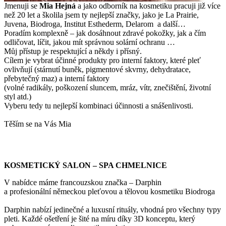
Jmenuji se
Mi
a Hejná
a jako odborník na kosmetiku pracuji již více
než 20 let a školila jsem ty nejlepší značky, jako je La Prairie,
Juvena, Biodroga, Institut Esthederm, Delarom a další…
Poradím komplexně – jak dosáhnout zdravé pokožky, jak a čím
odličovat, líčit, jakou mít správnou solární ochranu …
Můj přístup je respektující a někdy i přísný.
Cílem je vybrat účinné produkty pro interní faktory, které pleť
ovlivňují (stárnutí buněk, pigmentové skvrny, dehydratace,
přebytečný maz) a interní faktory
(volné radikály, poškození sluncem, mráz, vítr, znečištění, životní
styl atd.)
Vyberu tedy tu nejlepší kombinaci účinnosti a snášenlivosti.
Těším se na Vás Mia
KOSMETICKÝ SALON – SPA CHMELNICE
V nabídce máme francouzskou značka – Darphin
a profesionální německou pleťovou a tělovou kosmetiku Biodroga
Darphin nabízí jedinečné a luxusní rituály, vhodná pro všechny typy
pleti. Každé ošetření je šité na míru díky 3D konceptu, který