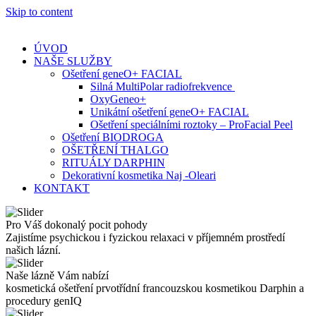
Skip to content
ÚVOD
NAŠE SLUŽBY
Ošetření geneO+ FACIAL
Silná MultiPolar radiofrekvence
OxyGeneo+
Unikátní ošetření geneO+ FACIAL
Ošetření speciálními roztoky – ProFacial Peel
Ošetření BIODROGA
OŠETŘENÍ THALGO
RITUÁLY DARPHIN
Dekorativní kosmetika Naj -Oleari
KONTAKT
Pro Váš dokonalý pocit pohody
Zajistíme psychickou i fyzickou relaxaci v příjemném prostředí
našich lázní.
Naše lázně Vám nabízí
kosmetická ošetření prvotřídní francouzskou kosmetikou Darphin a
procedury genIQ