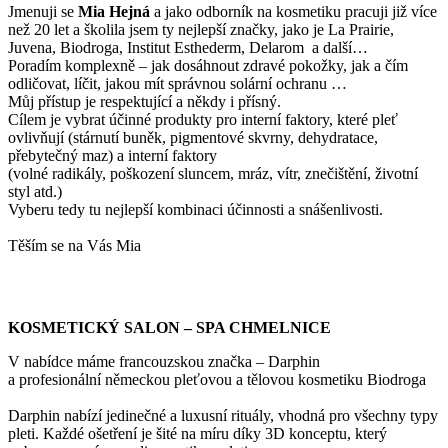
Jmenuji se
Mi
a Hejná
a jako odborník na kosmetiku pracuji již více
než 20 let a školila jsem ty nejlepší značky, jako je La Prairie,
Juvena, Biodroga, Institut Esthederm, Delarom a další…
Poradím komplexně – jak dosáhnout zdravé pokožky, jak a čím
odličovat, líčit, jakou mít správnou solární ochranu …
Můj přístup je respektující a někdy i přísný.
Cílem je vybrat účinné produkty pro interní faktory, které pleť
ovlivňují (stárnutí buněk, pigmentové skvrny, dehydratace,
přebytečný maz) a interní faktory
(volné radikály, poškození sluncem, mráz, vítr, znečištění, životní
styl atd.)
Vyberu tedy tu nejlepší kombinaci účinnosti a snášenlivosti.
Těším se na Vás Mia
KOSMETICKÝ SALON – SPA CHMELNICE
V nabídce máme francouzskou značka – Darphin
a profesionální německou pleťovou a tělovou kosmetiku Biodroga
Darphin nabízí jedinečné a luxusní rituály, vhodná pro všechny typy
pleti. Každé ošetření je šité na míru díky 3D konceptu, který