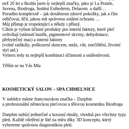
než 20 let a školila jsem ty nejlepší značky, jako je La Prairie,
Juvena, Biodroga, Institut Esthederm, Delarom a další…
Poradím komplexně – jak dosáhnout zdravé pokožky, jak a čím
odličovat, líčit, jakou mít správnou solární ochranu …
Můj přístup je respektující a někdy i přísný.
Cílem je vybrat účinné produkty pro interní faktory, které pleť
ovlivňují (stárnutí buněk, pigmentové skvrny, dehydratace,
přebytečný maz) a interní faktory
(volné radikály, poškození sluncem, mráz, vítr, znečištění, životní
styl atd.)
Vyberu tedy tu nejlepší kombinaci účinnosti a snášenlivosti.
Těším se na Vás Mia
KOSMETICKÝ SALON – SPA CHMELNICE
V nabídce máme francouzskou značka – Darphin
a profesionální německou pleťovou a tělovou kosmetiku Biodroga
Darphin nabízí jedinečné a luxusní rituály, vhodná pro všechny typy
pleti. Každé ošetření je šité na míru díky 3D konceptu, který
vybereme správnou diagnostikou pleti.