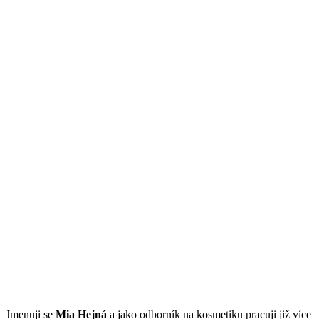
Jmenuji se
Mi
a Hejná
a jako odborník na kosmetiku pracuji již více