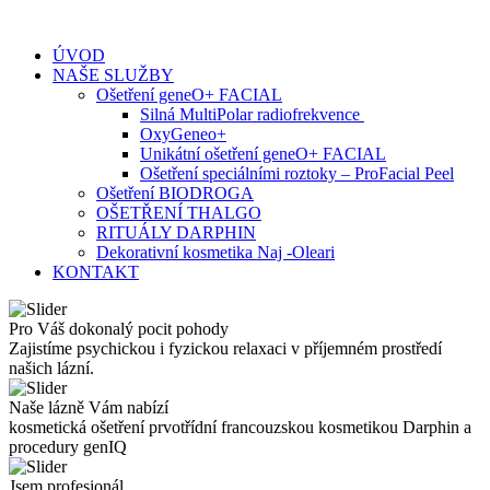
Skip
to
ÚVOD
content
NAŠE SLUŽBY
Ošetření geneO+ FACIAL
Silná MultiPolar radiofrekvence
OxyGeneo+
Unikátní ošetření geneO+ FACIAL
Ošetření speciálními roztoky – ProFacial Peel
Ošetření BIODROGA
OŠETŘENÍ THALGO
RITUÁLY DARPHIN
Dekorativní kosmetika Naj -Oleari
KONTAKT
Pro Váš dokonalý pocit pohody
Zajistíme psychickou i fyzickou relaxaci v příjemném prostředí
našich lázní.
Naše lázně Vám nabízí
kosmetická ošetření prvotřídní francouzskou kosmetikou Darphin a
procedury genIQ
Jsem profesionál