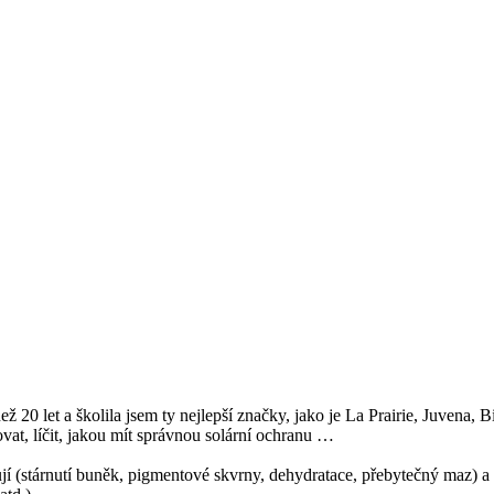
ež 20 let a školila jsem ty nejlepší značky, jako je La Prairie, Juvena
at, líčit, jakou mít správnou solární ochranu …
ňují (stárnutí buněk, pigmentové skvrny, dehydratace, přebytečný maz) a 