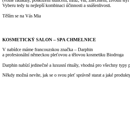
(volné radikály, poškození sluncem, mráz, vítr, znečištění, životní styl 
Vyberu tedy tu nejlepší kombinaci účinnosti a snášenlivosti.
Těším se na Vás Mia
KOSMETICKÝ SALON – SPA CHMELNICE
V nabídce máme francouzskou značka – Darphin
a profesionální německou pleťovou a tělovou kosmetiku Biodroga
Darphin nabízí jedinečné a luxusní rituály, vhodná pro všechny typy p
Někdy možná nevíte, jak se o svou pleť správně starat a jaké produkty