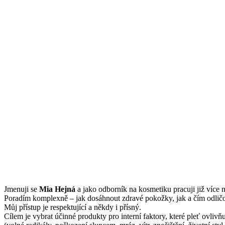
Jmenuji se
Mi
a Hejná
a jako odborník na kosmetiku pracuji již více n
Poradím komplexně – jak dosáhnout zdravé pokožky, jak a čím odličov
Můj přístup je respektující a někdy i přísný.
Cílem je vybrat účinné produkty pro interní faktory, které pleť ovliv