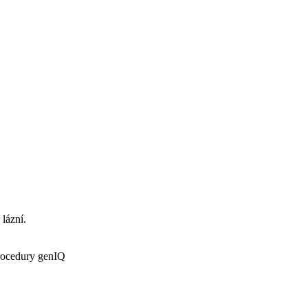
 lázní.
procedury genIQ