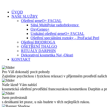
Skip
to
ÚVOD
content
NAŠE SLUŽBY
Ošetření geneO+ FACIAL
Silná MultiPolar radiofrekvence
OxyGeneo+
Unikátní ošetření geneO+ FACIAL
Ošetření speciálními roztoky – ProFacial Peel
Ošetření BIODROGA
OŠETŘENÍ THALGO
RITUÁLY DARPHIN
Dekorativní kosmetika Naj -Oleari
KONTAKT
Pro Váš dokonalý pocit pohody
Zajistíme psychickou i fyzickou relaxaci v příjemném prostředí našich
Naše lázně Vám nabízí
kosmetická ošetření prvotřídní francouzskou kosmetikou Darphin a 
Jsem profesionál
s desítkami let praxe, u nás budete v těch nejlepších rukou.