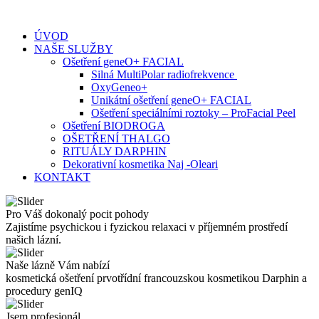
Skip
to
ÚVOD
content
NAŠE SLUŽBY
Ošetření geneO+ FACIAL
Silná MultiPolar radiofrekvence
OxyGeneo+
Unikátní ošetření geneO+ FACIAL
Ošetření speciálními roztoky – ProFacial Peel
Ošetření BIODROGA
OŠETŘENÍ THALGO
RITUÁLY DARPHIN
Dekorativní kosmetika Naj -Oleari
KONTAKT
Pro Váš dokonalý pocit pohody
Zajistíme psychickou i fyzickou relaxaci v příjemném prostředí
našich lázní.
Naše lázně Vám nabízí
kosmetická ošetření prvotřídní francouzskou kosmetikou Darphin a
procedury genIQ
Jsem profesionál