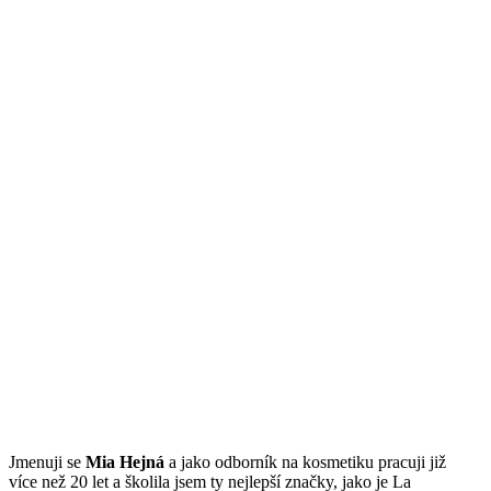
Jmenuji se
Mi
a Hejná
a jako odborník na kosmetiku pracuji již
více než 20 let a školila jsem ty nejlepší značky, jako je La