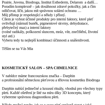
Prairie, Juvena, Biodroga, Institut Esthederm, Delarom a další…
Poradím komplexně – jak dosáhnout zdravé pokožky, jak a čím
odličovat, líčit, jakou mít správnou solární ochranu …
Můj přístup je respektující a někdy i přísný.
Cílem je vybrat účinné produkty pro interní faktory, které pleť
ovlivňují (stárnutí buněk, pigmentové skvrny, dehydratace,
přebytečný maz) a interní faktory
(volné radikály, poškození sluncem, mráz, vítr, znečištění, životní
styl atd.)
Vyberu tedy tu nejlepší kombinaci účinnosti a snášenlivosti.
Těším se na Vás Mia
KOSMETICKÝ SALON – SPA CHMELNICE
V nabídce máme francouzskou značka – Darphin
a profesionální německou pleťovou a tělovou kosmetiku Biodroga
Darphin nabízí jedinečné a luxusní rituály, vhodná pro všechny typy
pleti. Každé ošetření je šité na míru díky 3D konceptu, který
vybereme správnou diagnostikou pleti.
Někdy možná nevíte, jak se o svou pleť správně starat a jaké