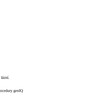
 lázní.
procedury genIQ