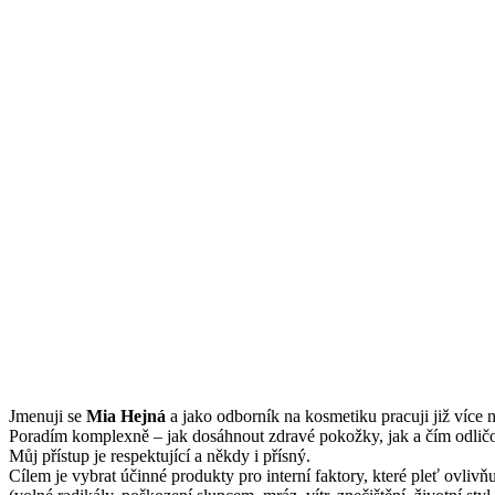
Jmenuji se
Mi
a Hejná
a jako odborník na kosmetiku pracuji již více n
Poradím komplexně – jak dosáhnout zdravé pokožky, jak a čím odličov
Můj přístup je respektující a někdy i přísný.
Cílem je vybrat účinné produkty pro interní faktory, které pleť ovliv