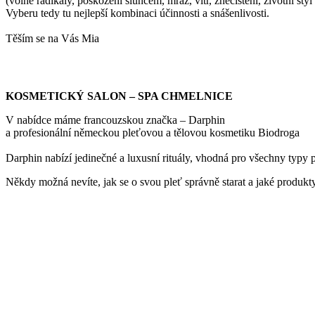
(volné radikály, poškození sluncem, mráz, vítr, znečištění, životní styl 
Vyberu tedy tu nejlepší kombinaci účinnosti a snášenlivosti.
Těším se na Vás Mia
KOSMETICKÝ SALON – SPA CHMELNICE
V nabídce máme francouzskou značka – Darphin
a profesionální německou pleťovou a tělovou kosmetiku Biodroga
Darphin nabízí jedinečné a luxusní rituály, vhodná pro všechny typy p
Někdy možná nevíte, jak se o svou pleť správně starat a jaké produkty