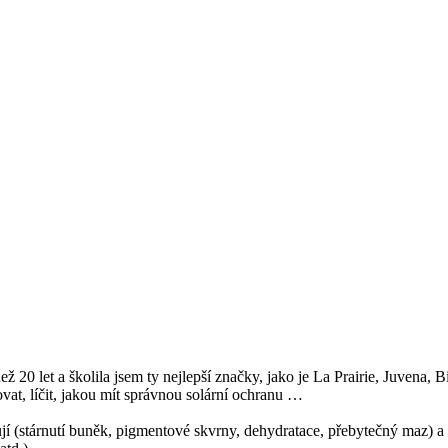
ež 20 let a školila jsem ty nejlepší značky, jako je La Prairie, Juvena
at, líčit, jakou mít správnou solární ochranu …
ňují (stárnutí buněk, pigmentové skvrny, dehydratace, přebytečný maz) a 