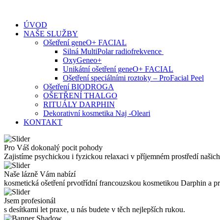
Skip
to
ÚVOD
content
NAŠE SLUŽBY
Ošetření geneO+ FACIAL
Silná MultiPolar radiofrekvence
OxyGeneo+
Unikátní ošetření geneO+ FACIAL
Ošetření speciálními roztoky – ProFacial Peel
Ošetření BIODROGA
OŠETŘENÍ THALGO
RITUÁLY DARPHIN
Dekorativní kosmetika Naj -Oleari
KONTAKT
Pro Váš dokonalý pocit pohody
Zajistíme psychickou i fyzickou relaxaci v příjemném prostředí našich
Naše lázně Vám nabízí
kosmetická ošetření prvotřídní francouzskou kosmetikou Darphin a 
Jsem profesionál
s desítkami let praxe, u nás budete v těch nejlepších rukou.