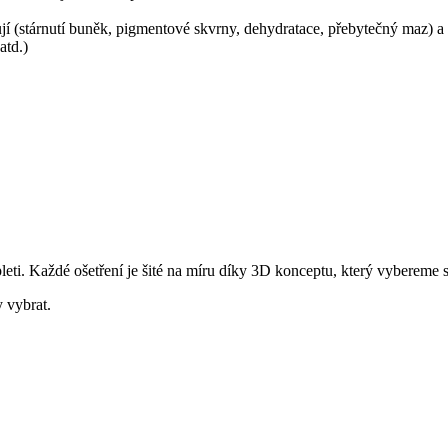
ňují (stárnutí buněk, pigmentové skvrny, dehydratace, přebytečný maz) a 
atd.)
leti. Každé ošetření je šité na míru díky 3D konceptu, který vybereme 
 vybrat.