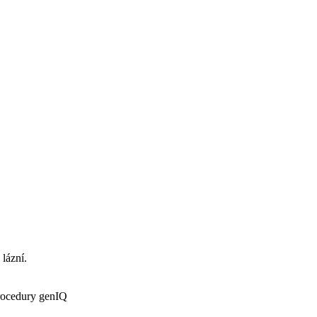
 lázní.
procedury genIQ