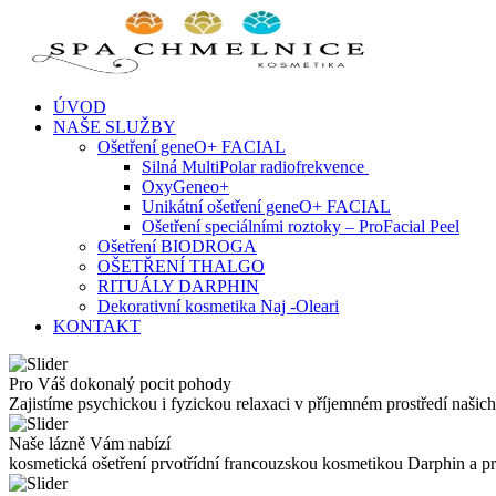
Skip
to
content
ÚVOD
NAŠE SLUŽBY
Ošetření geneO+ FACIAL
Silná MultiPolar radiofrekvence
OxyGeneo+
Unikátní ošetření geneO+ FACIAL
Ošetření speciálními roztoky – ProFacial Peel
Ošetření BIODROGA
OŠETŘENÍ THALGO
RITUÁLY DARPHIN
Dekorativní kosmetika Naj -Oleari
KONTAKT
Pro Váš dokonalý pocit pohody
Zajistíme psychickou i fyzickou relaxaci v příjemném prostředí našich
Naše lázně Vám nabízí
kosmetická ošetření prvotřídní francouzskou kosmetikou Darphin a 