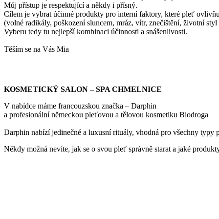
Můj přístup je respektující a někdy i přísný.
Cílem je vybrat účinné produkty pro interní faktory, které pleť ovliv
(volné radikály, poškození sluncem, mráz, vítr, znečištění, životní styl 
Vyberu tedy tu nejlepší kombinaci účinnosti a snášenlivosti.
Těším se na Vás Mia
KOSMETICKÝ SALON – SPA CHMELNICE
V nabídce máme francouzskou značka – Darphin
a profesionální německou pleťovou a tělovou kosmetiku Biodroga
Darphin nabízí jedinečné a luxusní rituály, vhodná pro všechny typy p
Někdy možná nevíte, jak se o svou pleť správně starat a jaké produkty