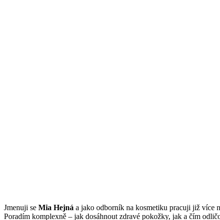
Jmenuji se
Mi
a Hejná
a jako odborník na kosmetiku pracuji již více n
Poradím komplexně – jak dosáhnout zdravé pokožky, jak a čím odličov