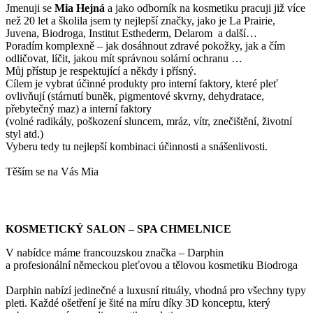
Jmenuji se
Mi
a Hejná
a jako odborník na kosmetiku pracuji již více
než 20 let a školila jsem ty nejlepší značky, jako je La Prairie,
Juvena, Biodroga, Institut Esthederm, Delarom a další…
Poradím komplexně – jak dosáhnout zdravé pokožky, jak a čím
odličovat, líčit, jakou mít správnou solární ochranu …
Můj přístup je respektující a někdy i přísný.
Cílem je vybrat účinné produkty pro interní faktory, které pleť
ovlivňují (stárnutí buněk, pigmentové skvrny, dehydratace,
přebytečný maz) a interní faktory
(volné radikály, poškození sluncem, mráz, vítr, znečištění, životní
styl atd.)
Vyberu tedy tu nejlepší kombinaci účinnosti a snášenlivosti.
Těším se na Vás Mia
KOSMETICKÝ SALON – SPA CHMELNICE
V nabídce máme francouzskou značka – Darphin
a profesionální německou pleťovou a tělovou kosmetiku Biodroga
Darphin nabízí jedinečné a luxusní rituály, vhodná pro všechny typy
pleti. Každé ošetření je šité na míru díky 3D konceptu, který