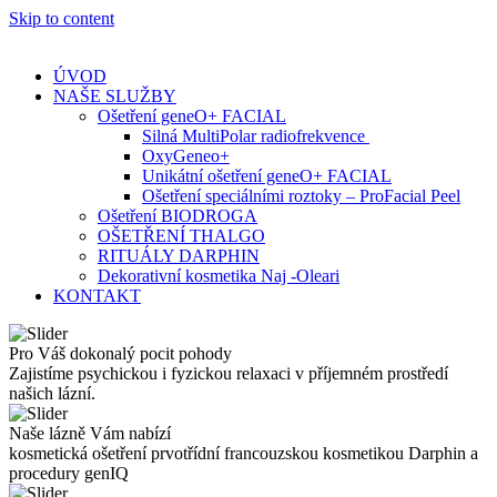
Skip to content
ÚVOD
NAŠE SLUŽBY
Ošetření geneO+ FACIAL
Silná MultiPolar radiofrekvence
OxyGeneo+
Unikátní ošetření geneO+ FACIAL
Ošetření speciálními roztoky – ProFacial Peel
Ošetření BIODROGA
OŠETŘENÍ THALGO
RITUÁLY DARPHIN
Dekorativní kosmetika Naj -Oleari
KONTAKT
Pro Váš dokonalý pocit pohody
Zajistíme psychickou i fyzickou relaxaci v příjemném prostředí
našich lázní.
Naše lázně Vám nabízí
kosmetická ošetření prvotřídní francouzskou kosmetikou Darphin a
procedury genIQ