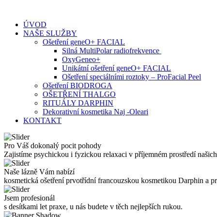
Skip
to
ÚVOD
content
NAŠE SLUŽBY
Ošetření geneO+ FACIAL
Silná MultiPolar radiofrekvence
OxyGeneo+
Unikátní ošetření geneO+ FACIAL
Ošetření speciálními roztoky – ProFacial Peel
Ošetření BIODROGA
OŠETŘENÍ THALGO
RITUÁLY DARPHIN
Dekorativní kosmetika Naj -Oleari
KONTAKT
Pro Váš dokonalý pocit pohody
Zajistíme psychickou i fyzickou relaxaci v příjemném prostředí našich
Naše lázně Vám nabízí
kosmetická ošetření prvotřídní francouzskou kosmetikou Darphin a 
Jsem profesionál
s desítkami let praxe, u nás budete v těch nejlepších rukou.