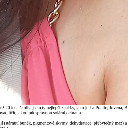
ež 20 let a školila jsem ty nejlepší značky, jako je La Prairie, Juvena
at, líčit, jakou mít správnou solární ochranu …
ňují (stárnutí buněk, pigmentové skvrny, dehydratace, přebytečný maz) a 