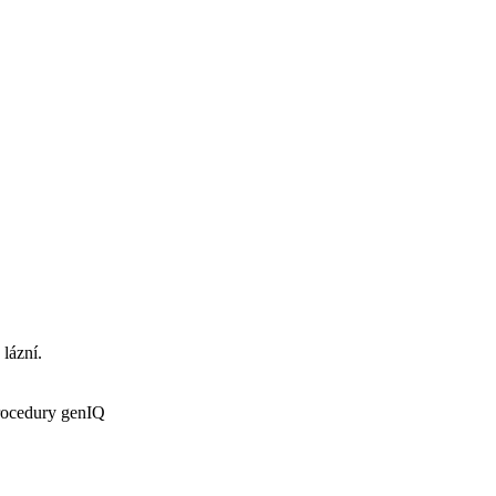
 lázní.
procedury genIQ