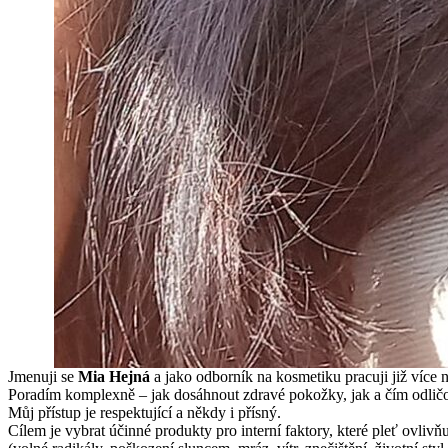
Jmenuji se
Mi
a Hejná
a jako odborník na kosmetiku pracuji již více n
Poradím komplexně – jak dosáhnout zdravé pokožky, jak a čím odličov
Můj přístup je respektující a někdy i přísný.
Cílem je vybrat účinné produkty pro interní faktory, které pleť ovliv