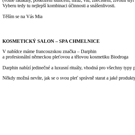
(volné radikály, poškození sluncem, mráz, vítr, znečištění, životní styl 
Vyberu tedy tu nejlepší kombinaci účinnosti a snášenlivosti.
Těším se na Vás Mia
KOSMETICKÝ SALON – SPA CHMELNICE
V nabídce máme francouzskou značka – Darphin
a profesionální německou pleťovou a tělovou kosmetiku Biodroga
Darphin nabízí jedinečné a luxusní rituály, vhodná pro všechny typy p
Někdy možná nevíte, jak se o svou pleť správně starat a jaké produkty