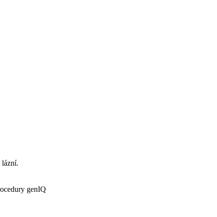
 lázní.
procedury genIQ