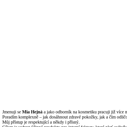
Jmenuji se
Mi
a Hejná
a jako odborník na kosmetiku pracuji již více n
Poradím komplexně – jak dosáhnout zdravé pokožky, jak a čím odličov
Můj přístup je respektující a někdy i přísný.