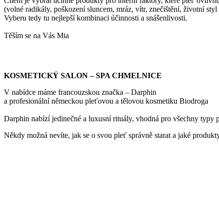
Cílem je vybrat účinné produkty pro interní faktory, které pleť ovliv
(volné radikály, poškození sluncem, mráz, vítr, znečištění, životní styl 
Vyberu tedy tu nejlepší kombinaci účinnosti a snášenlivosti.
Těším se na Vás Mia
KOSMETICKÝ SALON – SPA CHMELNICE
V nabídce máme francouzskou značka – Darphin
a profesionální německou pleťovou a tělovou kosmetiku Biodroga
Darphin nabízí jedinečné a luxusní rituály, vhodná pro všechny typy p
Někdy možná nevíte, jak se o svou pleť správně starat a jaké produkty