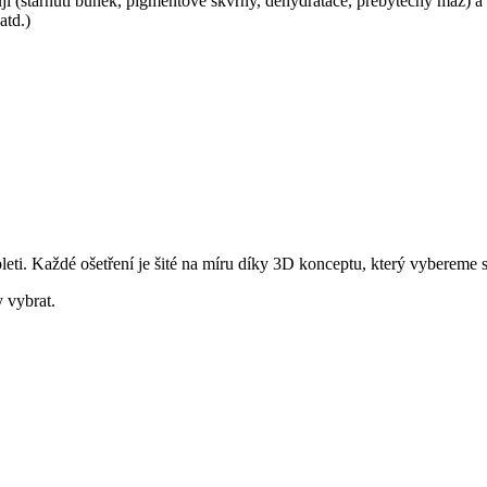
ňují (stárnutí buněk, pigmentové skvrny, dehydratace, přebytečný maz) a 
atd.)
leti. Každé ošetření je šité na míru díky 3D konceptu, který vybereme 
 vybrat.