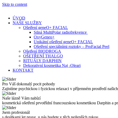
Skip to content
ÚVOD
NAŠE SLUŽBY
Ošetření geneO+ FACIAL
Silná MultiPolar radiofrekvence
OxyGeneo+
Unikátní ošetření geneO+ FACIAL
Ošetření speciálními roztoky – ProFacial Peel
Ošetření BIODROGA
OŠETŘENÍ THALGO
RITUÁLY DARPHIN
Dekorativní kosmetika Naj -Oleari
KONTAKT
Pro Váš dokonalý pocit pohody
Zajistíme psychickou i fyzickou relaxaci v příjemném prostředí našich
Naše lázně Vám nabízí
kosmetická ošetření prvotřídní francouzskou kosmetikou Darphin a 
Jsem profesionál
s desítkami let praxe, u nás budete v těch nejlepších rukou.