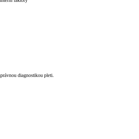
interní faktory
správnou diagnostikou pleti.