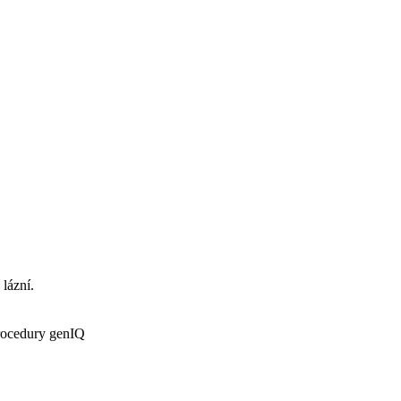
 lázní.
procedury genIQ