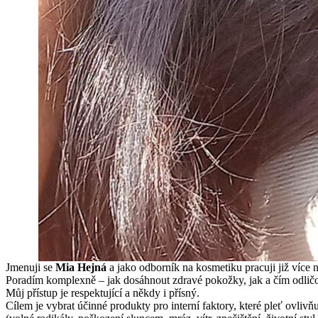
Jmenuji se
Mi
a Hejná
a jako odborník na kosmetiku pracuji již více n
Poradím komplexně – jak dosáhnout zdravé pokožky, jak a čím odličov
Můj přístup je respektující a někdy i přísný.
Cílem je vybrat účinné produkty pro interní faktory, které pleť ovliv