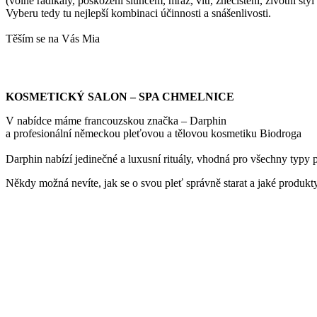
(volné radikály, poškození sluncem, mráz, vítr, znečištění, životní styl 
Vyberu tedy tu nejlepší kombinaci účinnosti a snášenlivosti.
Těším se na Vás Mia
KOSMETICKÝ SALON – SPA CHMELNICE
V nabídce máme francouzskou značka – Darphin
a profesionální německou pleťovou a tělovou kosmetiku Biodroga
Darphin nabízí jedinečné a luxusní rituály, vhodná pro všechny typy p
Někdy možná nevíte, jak se o svou pleť správně starat a jaké produkty