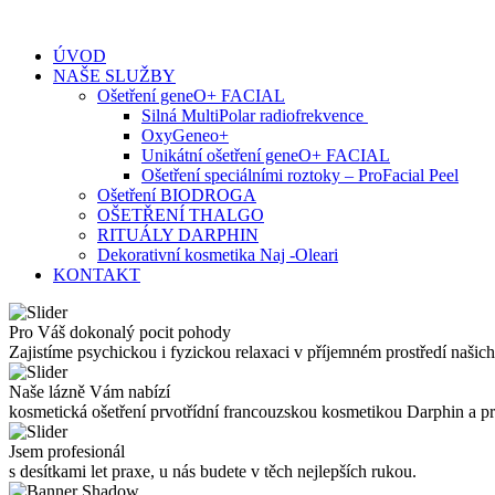
Skip
to
ÚVOD
content
NAŠE SLUŽBY
Ošetření geneO+ FACIAL
Silná MultiPolar radiofrekvence
OxyGeneo+
Unikátní ošetření geneO+ FACIAL
Ošetření speciálními roztoky – ProFacial Peel
Ošetření BIODROGA
OŠETŘENÍ THALGO
RITUÁLY DARPHIN
Dekorativní kosmetika Naj -Oleari
KONTAKT
Pro Váš dokonalý pocit pohody
Zajistíme psychickou i fyzickou relaxaci v příjemném prostředí našich
Naše lázně Vám nabízí
kosmetická ošetření prvotřídní francouzskou kosmetikou Darphin a 
Jsem profesionál
s desítkami let praxe, u nás budete v těch nejlepších rukou.