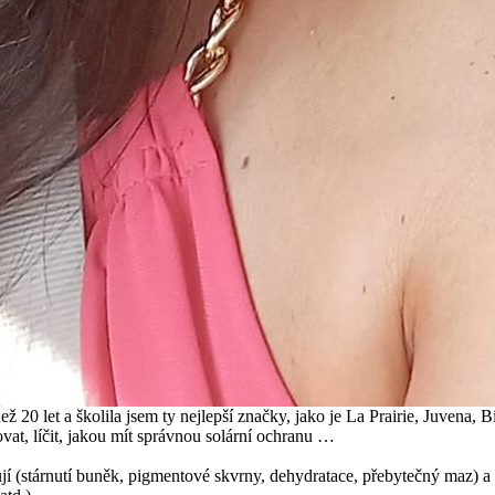
ež 20 let a školila jsem ty nejlepší značky, jako je La Prairie, Juvena
at, líčit, jakou mít správnou solární ochranu …
ňují (stárnutí buněk, pigmentové skvrny, dehydratace, přebytečný maz) a 