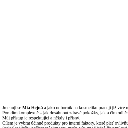
Jmenuji se
Mi
a Hejná
a jako odborník na kosmetiku pracuji již více n
Poradím komplexně – jak dosáhnout zdravé pokožky, jak a čím odličov
Můj přístup je respektující a někdy i přísný.
Cílem je vybrat účinné produkty pro interní faktory, které pleť ovliv