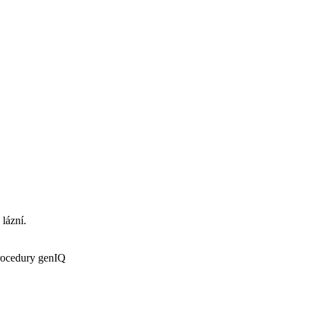
 lázní.
procedury genIQ