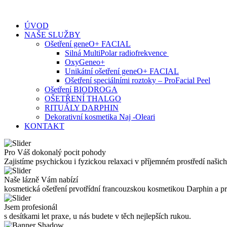
Skip
to
ÚVOD
content
NAŠE SLUŽBY
Ošetření geneO+ FACIAL
Silná MultiPolar radiofrekvence
OxyGeneo+
Unikátní ošetření geneO+ FACIAL
Ošetření speciálními roztoky – ProFacial Peel
Ošetření BIODROGA
OŠETŘENÍ THALGO
RITUÁLY DARPHIN
Dekorativní kosmetika Naj -Oleari
KONTAKT
Pro Váš dokonalý pocit pohody
Zajistíme psychickou i fyzickou relaxaci v příjemném prostředí našich
Naše lázně Vám nabízí
kosmetická ošetření prvotřídní francouzskou kosmetikou Darphin a 
Jsem profesionál
s desítkami let praxe, u nás budete v těch nejlepších rukou.