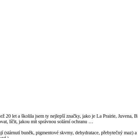
ež 20 let a školila jsem ty nejlepší značky, jako je La Prairie, Juvena
at, líčit, jakou mít správnou solární ochranu …
ňují (stárnutí buněk, pigmentové skvrny, dehydratace, přebytečný maz) a 