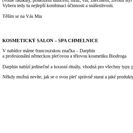
(volné radikály, poškození sluncem, mráz, vítr, znečištění, životní styl 
Vyberu tedy tu nejlepší kombinaci účinnosti a snášenlivosti.
Těším se na Vás Mia
KOSMETICKÝ SALON – SPA CHMELNICE
V nabídce máme francouzskou značka – Darphin
a profesionální německou pleťovou a tělovou kosmetiku Biodroga
Darphin nabízí jedinečné a luxusní rituály, vhodná pro všechny typy p
Někdy možná nevíte, jak se o svou pleť správně starat a jaké produkty