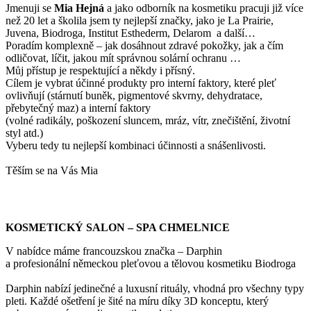
Jmenuji se
Mi
a Hejná
a jako odborník na kosmetiku pracuji již více
než 20 let a školila jsem ty nejlepší značky, jako je La Prairie,
Juvena, Biodroga, Institut Esthederm, Delarom a další…
Poradím komplexně – jak dosáhnout zdravé pokožky, jak a čím
odličovat, líčit, jakou mít správnou solární ochranu …
Můj přístup je respektující a někdy i přísný.
Cílem je vybrat účinné produkty pro interní faktory, které pleť
ovlivňují (stárnutí buněk, pigmentové skvrny, dehydratace,
přebytečný maz) a interní faktory
(volné radikály, poškození sluncem, mráz, vítr, znečištění, životní
styl atd.)
Vyberu tedy tu nejlepší kombinaci účinnosti a snášenlivosti.
Těším se na Vás Mia
KOSMETICKÝ SALON – SPA CHMELNICE
V nabídce máme francouzskou značka – Darphin
a profesionální německou pleťovou a tělovou kosmetiku Biodroga
Darphin nabízí jedinečné a luxusní rituály, vhodná pro všechny typy
pleti. Každé ošetření je šité na míru díky 3D konceptu, který