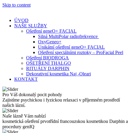
Skip to content
ÚVOD
NAŠE SLUŽBY
Ošetření geneO+ FACIAL
Silná MultiPolar radiofrekvence
OxyGeneo+
Unikátní ošetření geneO+ FACIAL
Ošetření speciálními roztoky – ProFacial Peel
Ošetření BIODROGA
OŠETŘENÍ THALGO
RITUÁLY DARPHIN
Dekorativní kosmetika Naj -Oleari
KONTAKT
Pro Váš dokonalý pocit pohody
Zajistíme psychickou i fyzickou relaxaci v příjemném prostředí
našich lázní.
Naše lázně Vám nabízí
kosmetická ošetření prvotřídní francouzskou kosmetikou Darphin a
procedury genIQ