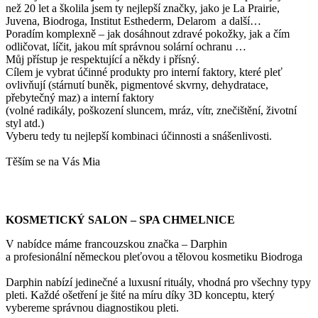
než 20 let a školila jsem ty nejlepší značky, jako je La Prairie,
Juvena, Biodroga, Institut Esthederm, Delarom a další…
Poradím komplexně – jak dosáhnout zdravé pokožky, jak a čím
odličovat, líčit, jakou mít správnou solární ochranu …
Můj přístup je respektující a někdy i přísný.
Cílem je vybrat účinné produkty pro interní faktory, které pleť
ovlivňují (stárnutí buněk, pigmentové skvrny, dehydratace,
přebytečný maz) a interní faktory
(volné radikály, poškození sluncem, mráz, vítr, znečištění, životní
styl atd.)
Vyberu tedy tu nejlepší kombinaci účinnosti a snášenlivosti.
Těším se na Vás Mia
KOSMETICKÝ SALON – SPA CHMELNICE
V nabídce máme francouzskou značka – Darphin
a profesionální německou pleťovou a tělovou kosmetiku Biodroga
Darphin nabízí jedinečné a luxusní rituály, vhodná pro všechny typy
pleti. Každé ošetření je šité na míru díky 3D konceptu, který
vybereme správnou diagnostikou pleti.