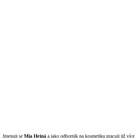
Jmenuji se
Mi
a Hejná
a jako odborník na kosmetiku pracuji již více