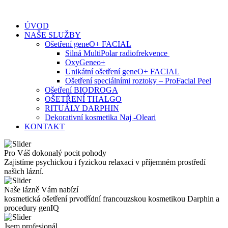
Skip
to
ÚVOD
content
NAŠE SLUŽBY
Ošetření geneO+ FACIAL
Silná MultiPolar radiofrekvence
OxyGeneo+
Unikátní ošetření geneO+ FACIAL
Ošetření speciálními roztoky – ProFacial Peel
Ošetření BIODROGA
OŠETŘENÍ THALGO
RITUÁLY DARPHIN
Dekorativní kosmetika Naj -Oleari
KONTAKT
Pro Váš dokonalý pocit pohody
Zajistíme psychickou i fyzickou relaxaci v příjemném prostředí
našich lázní.
Naše lázně Vám nabízí
kosmetická ošetření prvotřídní francouzskou kosmetikou Darphin a
procedury genIQ
Jsem profesionál