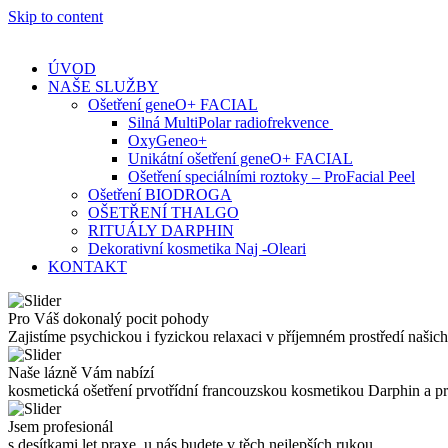
Skip to content
ÚVOD
NAŠE SLUŽBY
Ošetření geneO+ FACIAL
Silná MultiPolar radiofrekvence
OxyGeneo+
Unikátní ošetření geneO+ FACIAL
Ošetření speciálními roztoky – ProFacial Peel
Ošetření BIODROGA
OŠETŘENÍ THALGO
RITUÁLY DARPHIN
Dekorativní kosmetika Naj -Oleari
KONTAKT
Pro Váš dokonalý pocit pohody
Zajistíme psychickou i fyzickou relaxaci v příjemném prostředí našich
Naše lázně Vám nabízí
kosmetická ošetření prvotřídní francouzskou kosmetikou Darphin a 
Jsem profesionál
s desítkami let praxe, u nás budete v těch nejlepších rukou.