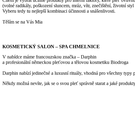
Cílem je vybrat účinné produkty pro interní faktory, které pleť ovliv
(volné radikály, poškození sluncem, mráz, vítr, znečištění, životní styl 
Vyberu tedy tu nejlepší kombinaci účinnosti a snášenlivosti.
Těším se na Vás Mia
KOSMETICKÝ SALON – SPA CHMELNICE
V nabídce máme francouzskou značka – Darphin
a profesionální německou pleťovou a tělovou kosmetiku Biodroga
Darphin nabízí jedinečné a luxusní rituály, vhodná pro všechny typy p
Někdy možná nevíte, jak se o svou pleť správně starat a jaké produkty