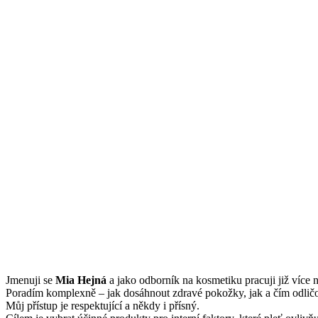
Jmenuji se
Mi
a Hejná
a jako odborník na kosmetiku pracuji již více n
Poradím komplexně – jak dosáhnout zdravé pokožky, jak a čím odličov
Můj přístup je respektující a někdy i přísný.