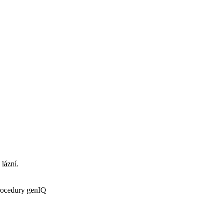
 lázní.
procedury genIQ