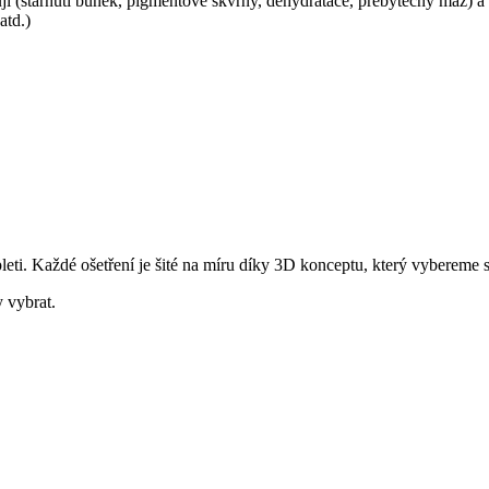
ňují (stárnutí buněk, pigmentové skvrny, dehydratace, přebytečný maz) a 
atd.)
leti. Každé ošetření je šité na míru díky 3D konceptu, který vybereme 
 vybrat.