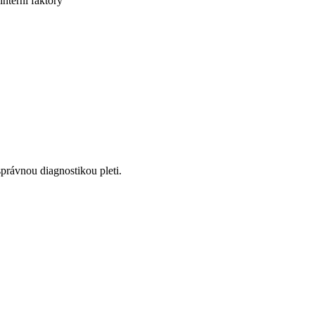
interní faktory
správnou diagnostikou pleti.