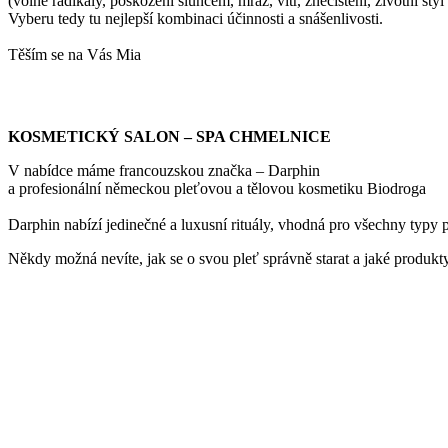
(volné radikály, poškození sluncem, mráz, vítr, znečištění, životní styl 
Vyberu tedy tu nejlepší kombinaci účinnosti a snášenlivosti.
Těším se na Vás Mia
KOSMETICKÝ SALON – SPA CHMELNICE
V nabídce máme francouzskou značka – Darphin
a profesionální německou pleťovou a tělovou kosmetiku Biodroga
Darphin nabízí jedinečné a luxusní rituály, vhodná pro všechny typy p
Někdy možná nevíte, jak se o svou pleť správně starat a jaké produkty