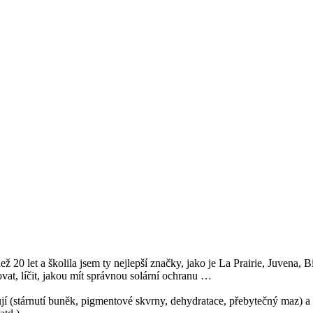
ež 20 let a školila jsem ty nejlepší značky, jako je La Prairie, Juvena
at, líčit, jakou mít správnou solární ochranu …
ňují (stárnutí buněk, pigmentové skvrny, dehydratace, přebytečný maz) a 