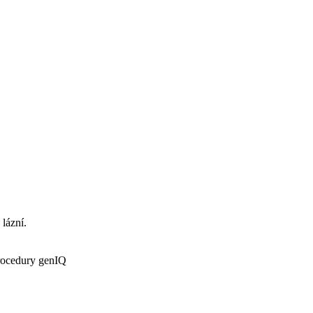
 lázní.
procedury genIQ