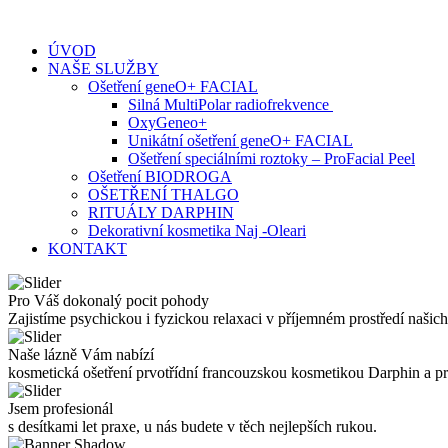
Skip
to
ÚVOD
content
NAŠE SLUŽBY
Ošetření geneO+ FACIAL
Silná MultiPolar radiofrekvence
OxyGeneo+
Unikátní ošetření geneO+ FACIAL
Ošetření speciálními roztoky – ProFacial Peel
Ošetření BIODROGA
OŠETŘENÍ THALGO
RITUÁLY DARPHIN
Dekorativní kosmetika Naj -Oleari
KONTAKT
Pro Váš dokonalý pocit pohody
Zajistíme psychickou i fyzickou relaxaci v příjemném prostředí našich
Naše lázně Vám nabízí
kosmetická ošetření prvotřídní francouzskou kosmetikou Darphin a 
Jsem profesionál
s desítkami let praxe, u nás budete v těch nejlepších rukou.