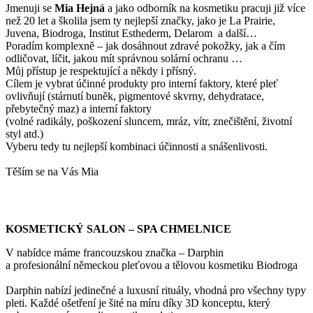
Jmenuji se
Mi
a Hejná
a jako odborník na kosmetiku pracuji již více
než 20 let a školila jsem ty nejlepší značky, jako je La Prairie,
Juvena, Biodroga, Institut Esthederm, Delarom a další…
Poradím komplexně – jak dosáhnout zdravé pokožky, jak a čím
odličovat, líčit, jakou mít správnou solární ochranu …
Můj přístup je respektující a někdy i přísný.
Cílem je vybrat účinné produkty pro interní faktory, které pleť
ovlivňují (stárnutí buněk, pigmentové skvrny, dehydratace,
přebytečný maz) a interní faktory
(volné radikály, poškození sluncem, mráz, vítr, znečištění, životní
styl atd.)
Vyberu tedy tu nejlepší kombinaci účinnosti a snášenlivosti.
Těším se na Vás Mia
KOSMETICKÝ SALON – SPA CHMELNICE
V nabídce máme francouzskou značka – Darphin
a profesionální německou pleťovou a tělovou kosmetiku Biodroga
Darphin nabízí jedinečné a luxusní rituály, vhodná pro všechny typy
pleti. Každé ošetření je šité na míru díky 3D konceptu, který