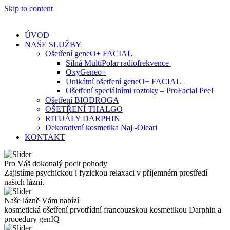
Skip to content
ÚVOD
NAŠE SLUŽBY
Ošetření geneO+ FACIAL
Silná MultiPolar radiofrekvence
OxyGeneo+
Unikátní ošetření geneO+ FACIAL
Ošetření speciálními roztoky – ProFacial Peel
Ošetření BIODROGA
OŠETŘENÍ THALGO
RITUÁLY DARPHIN
Dekorativní kosmetika Naj -Oleari
KONTAKT
Pro Váš dokonalý pocit pohody
Zajistíme psychickou i fyzickou relaxaci v příjemném prostředí
našich lázní.
Naše lázně Vám nabízí
kosmetická ošetření prvotřídní francouzskou kosmetikou Darphin a
procedury genIQ