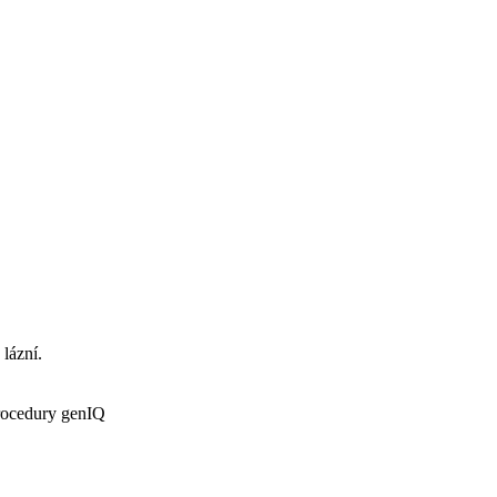
 lázní.
procedury genIQ