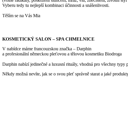
(volné radikály, poškození sluncem, mráz, vítr, znečištění, životní styl 
Vyberu tedy tu nejlepší kombinaci účinnosti a snášenlivosti.
Těším se na Vás Mia
KOSMETICKÝ SALON – SPA CHMELNICE
V nabídce máme francouzskou značka – Darphin
a profesionální německou pleťovou a tělovou kosmetiku Biodroga
Darphin nabízí jedinečné a luxusní rituály, vhodná pro všechny typy p
Někdy možná nevíte, jak se o svou pleť správně starat a jaké produkty