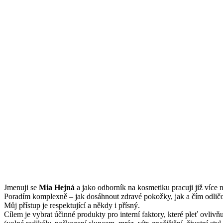
Jmenuji se
Mi
a Hejná
a jako odborník na kosmetiku pracuji již více n
Poradím komplexně – jak dosáhnout zdravé pokožky, jak a čím odličov
Můj přístup je respektující a někdy i přísný.
Cílem je vybrat účinné produkty pro interní faktory, které pleť ovliv