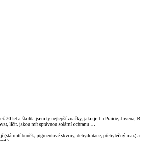
ež 20 let a školila jsem ty nejlepší značky, jako je La Prairie, Juvena
at, líčit, jakou mít správnou solární ochranu …
ňují (stárnutí buněk, pigmentové skvrny, dehydratace, přebytečný maz) a 