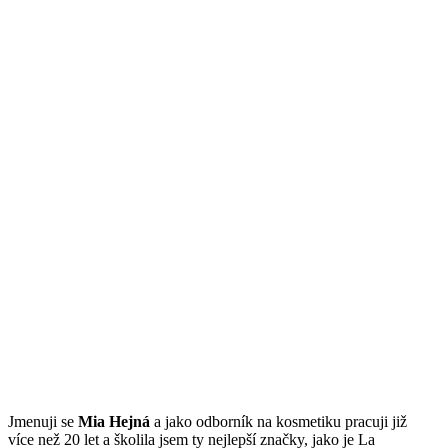
Jmenuji se
Mi
a Hejná
a jako odborník na kosmetiku pracuji již
více než 20 let a školila jsem ty nejlepší značky, jako je La