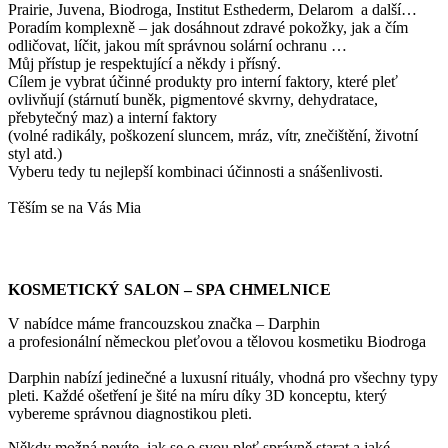
Prairie, Juvena, Biodroga, Institut Esthederm, Delarom a další…
Poradím komplexně – jak dosáhnout zdravé pokožky, jak a čím
odličovat, líčit, jakou mít správnou solární ochranu …
Můj přístup je respektující a někdy i přísný.
Cílem je vybrat účinné produkty pro interní faktory, které pleť
ovlivňují (stárnutí buněk, pigmentové skvrny, dehydratace,
přebytečný maz) a interní faktory
(volné radikály, poškození sluncem, mráz, vítr, znečištění, životní
styl atd.)
Vyberu tedy tu nejlepší kombinaci účinnosti a snášenlivosti.
Těším se na Vás Mia
KOSMETICKÝ SALON – SPA CHMELNICE
V nabídce máme francouzskou značka – Darphin
a profesionální německou pleťovou a tělovou kosmetiku Biodroga
Darphin nabízí jedinečné a luxusní rituály, vhodná pro všechny typy
pleti. Každé ošetření je šité na míru díky 3D konceptu, který
vybereme správnou diagnostikou pleti.
Někdy možná nevíte, jak se o svou pleť správně starat a jaké