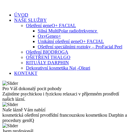
Skip
to
ÚVOD
content
NAŠE SLUŽBY
Ošetření geneO+ FACIAL
Silná MultiPolar radiofrekvence
OxyGeneo+
Unikátní ošetření geneO+ FACIAL
Ošetření speciálními roztoky – ProFacial Peel
Ošetření BIODROGA
OŠETŘENÍ THALGO
RITUÁLY DARPHIN
Dekorativní kosmetika Naj -Oleari
KONTAKT
Pro Váš dokonalý pocit pohody
Zajistíme psychickou i fyzickou relaxaci v příjemném prostředí
našich lázní.
Naše lázně Vám nabízí
kosmetická ošetření prvotřídní francouzskou kosmetikou Darphin a
procedury genIQ
Jsem profesionál