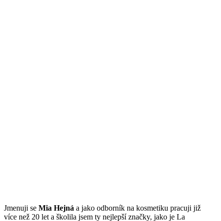
Jmenuji se
Mi
a Hejná
a jako odborník na kosmetiku pracuji již
více než 20 let a školila jsem ty nejlepší značky, jako je La