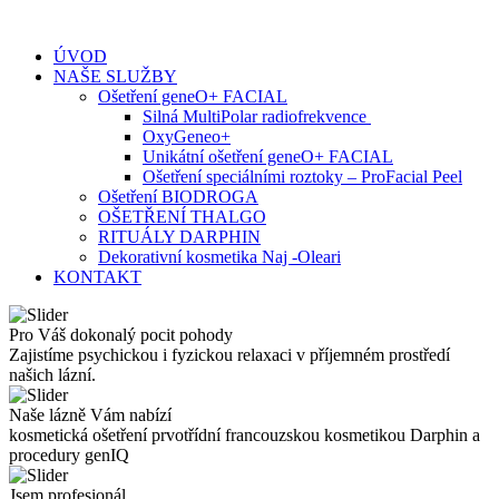
Skip
to
ÚVOD
content
NAŠE SLUŽBY
Ošetření geneO+ FACIAL
Silná MultiPolar radiofrekvence
OxyGeneo+
Unikátní ošetření geneO+ FACIAL
Ošetření speciálními roztoky – ProFacial Peel
Ošetření BIODROGA
OŠETŘENÍ THALGO
RITUÁLY DARPHIN
Dekorativní kosmetika Naj -Oleari
KONTAKT
Pro Váš dokonalý pocit pohody
Zajistíme psychickou i fyzickou relaxaci v příjemném prostředí
našich lázní.
Naše lázně Vám nabízí
kosmetická ošetření prvotřídní francouzskou kosmetikou Darphin a
procedury genIQ
Jsem profesionál