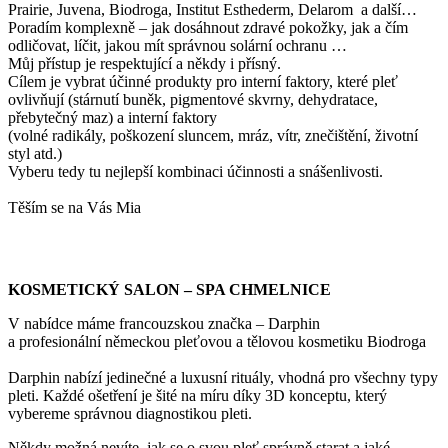
Prairie, Juvena, Biodroga, Institut Esthederm, Delarom a další…
Poradím komplexně – jak dosáhnout zdravé pokožky, jak a čím
odličovat, líčit, jakou mít správnou solární ochranu …
Můj přístup je respektující a někdy i přísný.
Cílem je vybrat účinné produkty pro interní faktory, které pleť
ovlivňují (stárnutí buněk, pigmentové skvrny, dehydratace,
přebytečný maz) a interní faktory
(volné radikály, poškození sluncem, mráz, vítr, znečištění, životní
styl atd.)
Vyberu tedy tu nejlepší kombinaci účinnosti a snášenlivosti.
Těším se na Vás Mia
KOSMETICKÝ SALON – SPA CHMELNICE
V nabídce máme francouzskou značka – Darphin
a profesionální německou pleťovou a tělovou kosmetiku Biodroga
Darphin nabízí jedinečné a luxusní rituály, vhodná pro všechny typy
pleti. Každé ošetření je šité na míru díky 3D konceptu, který
vybereme správnou diagnostikou pleti.
Někdy možná nevíte, jak se o svou pleť správně starat a jaké