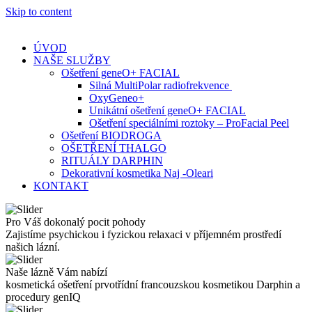
Skip to content
ÚVOD
NAŠE SLUŽBY
Ošetření geneO+ FACIAL
Silná MultiPolar radiofrekvence
OxyGeneo+
Unikátní ošetření geneO+ FACIAL
Ošetření speciálními roztoky – ProFacial Peel
Ošetření BIODROGA
OŠETŘENÍ THALGO
RITUÁLY DARPHIN
Dekorativní kosmetika Naj -Oleari
KONTAKT
Pro Váš dokonalý pocit pohody
Zajistíme psychickou i fyzickou relaxaci v příjemném prostředí
našich lázní.
Naše lázně Vám nabízí
kosmetická ošetření prvotřídní francouzskou kosmetikou Darphin a
procedury genIQ