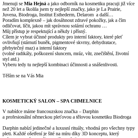
Jmenuji se
Mi
a Hejná
a jako odborník na kosmetiku pracuji již více
než 20 let a školila jsem ty nejlepší značky, jako je La Prairie,
Juvena, Biodroga, Institut Esthederm, Delarom a další…
Poradím komplexně – jak dosáhnout zdravé pokožky, jak a čím
odličovat, líčit, jakou mít správnou solární ochranu …
Můj přístup je respektující a někdy i přísný.
Cílem je vybrat účinné produkty pro interní faktory, které pleť
ovlivňují (stárnutí buněk, pigmentové skvrny, dehydratace,
přebytečný maz) a interní faktory
(volné radikály, poškození sluncem, mráz, vítr, znečištění, životní
styl atd.)
Vyberu tedy tu nejlepší kombinaci účinnosti a snášenlivosti.
Těším se na Vás Mia
KOSMETICKÝ SALON – SPA CHMELNICE
V nabídce máme francouzskou značka – Darphin
a profesionální německou pleťovou a tělovou kosmetiku Biodroga
Darphin nabízí jedinečné a luxusní rituály, vhodná pro všechny typy
pleti. Každé ošetření je šité na míru díky 3D konceptu, který