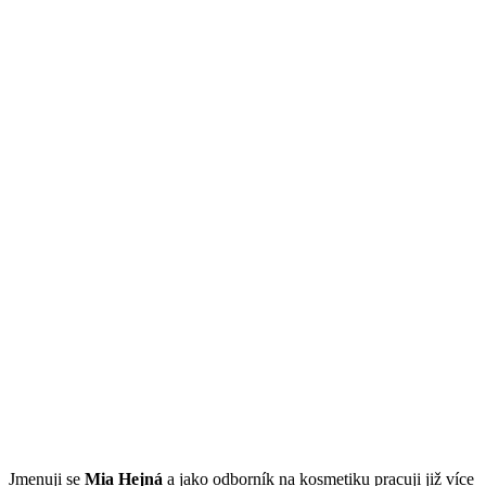
Jmenuji se
Mi
a Hejná
a jako odborník na kosmetiku pracuji již více