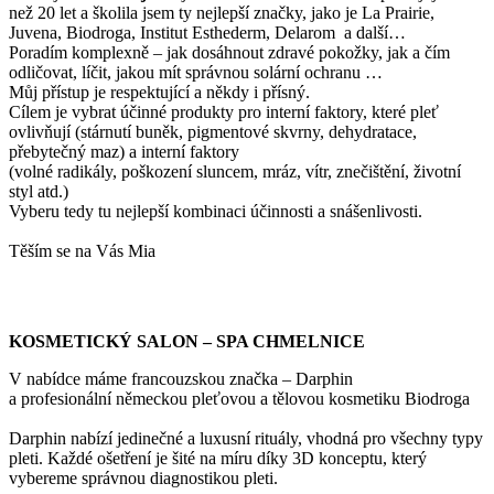
než 20 let a školila jsem ty nejlepší značky, jako je La Prairie,
Juvena, Biodroga, Institut Esthederm, Delarom a další…
Poradím komplexně – jak dosáhnout zdravé pokožky, jak a čím
odličovat, líčit, jakou mít správnou solární ochranu …
Můj přístup je respektující a někdy i přísný.
Cílem je vybrat účinné produkty pro interní faktory, které pleť
ovlivňují (stárnutí buněk, pigmentové skvrny, dehydratace,
přebytečný maz) a interní faktory
(volné radikály, poškození sluncem, mráz, vítr, znečištění, životní
styl atd.)
Vyberu tedy tu nejlepší kombinaci účinnosti a snášenlivosti.
Těším se na Vás Mia
KOSMETICKÝ SALON – SPA CHMELNICE
V nabídce máme francouzskou značka – Darphin
a profesionální německou pleťovou a tělovou kosmetiku Biodroga
Darphin nabízí jedinečné a luxusní rituály, vhodná pro všechny typy
pleti. Každé ošetření je šité na míru díky 3D konceptu, který
vybereme správnou diagnostikou pleti.