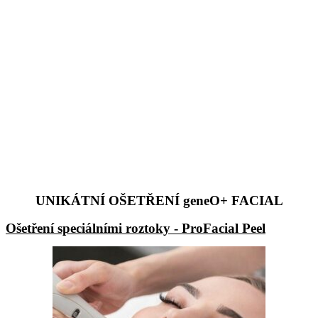
UNIKÁTNÍ OŠETŘENÍ geneO+ FACIAL
Ošetření speciálními roztoky - ProFacial Peel