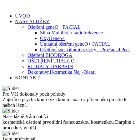
Skip
to
ÚVOD
content
NAŠE SLUŽBY
Ošetření geneO+ FACIAL
Silná MultiPolar radiofrekvence
OxyGeneo+
Unikátní ošetření geneO+ FACIAL
Ošetření speciálními roztoky – ProFacial Peel
Ošetření BIODROGA
OŠETŘENÍ THALGO
RITUÁLY DARPHIN
Dekorativní kosmetika Naj -Oleari
KONTAKT
Pro Váš dokonalý pocit pohody
Zajistíme psychickou i fyzickou relaxaci v příjemném prostředí
našich lázní.
Naše lázně Vám nabízí
kosmetická ošetření prvotřídní francouzskou kosmetikou Darphin a
procedury genIQ
Jsem profesionál