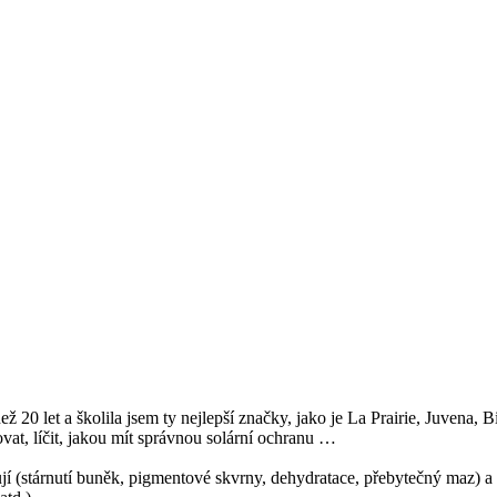
ež 20 let a školila jsem ty nejlepší značky, jako je La Prairie, Juvena
at, líčit, jakou mít správnou solární ochranu …
ňují (stárnutí buněk, pigmentové skvrny, dehydratace, přebytečný maz) a 