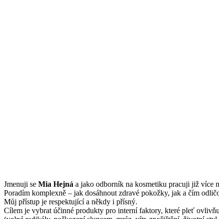
Jmenuji se
Mi
a Hejná
a jako odborník na kosmetiku pracuji již více n
Poradím komplexně – jak dosáhnout zdravé pokožky, jak a čím odličov
Můj přístup je respektující a někdy i přísný.
Cílem je vybrat účinné produkty pro interní faktory, které pleť ovliv