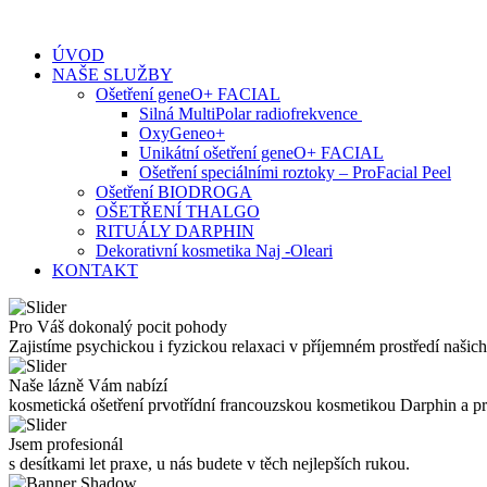
Skip
to
ÚVOD
content
NAŠE SLUŽBY
Ošetření geneO+ FACIAL
Silná MultiPolar radiofrekvence
OxyGeneo+
Unikátní ošetření geneO+ FACIAL
Ošetření speciálními roztoky – ProFacial Peel
Ošetření BIODROGA
OŠETŘENÍ THALGO
RITUÁLY DARPHIN
Dekorativní kosmetika Naj -Oleari
KONTAKT
Pro Váš dokonalý pocit pohody
Zajistíme psychickou i fyzickou relaxaci v příjemném prostředí našich
Naše lázně Vám nabízí
kosmetická ošetření prvotřídní francouzskou kosmetikou Darphin a 
Jsem profesionál
s desítkami let praxe, u nás budete v těch nejlepších rukou.