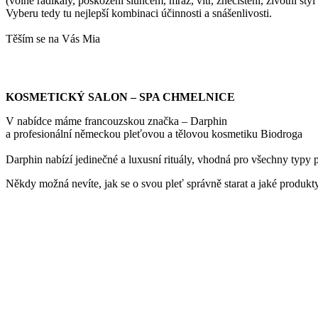
(volné radikály, poškození sluncem, mráz, vítr, znečištění, životní styl 
Vyberu tedy tu nejlepší kombinaci účinnosti a snášenlivosti.
Těším se na Vás Mia
KOSMETICKÝ SALON – SPA CHMELNICE
V nabídce máme francouzskou značka – Darphin
a profesionální německou pleťovou a tělovou kosmetiku Biodroga
Darphin nabízí jedinečné a luxusní rituály, vhodná pro všechny typy p
Někdy možná nevíte, jak se o svou pleť správně starat a jaké produkty