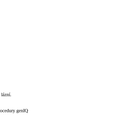
 lázní.
procedury genIQ