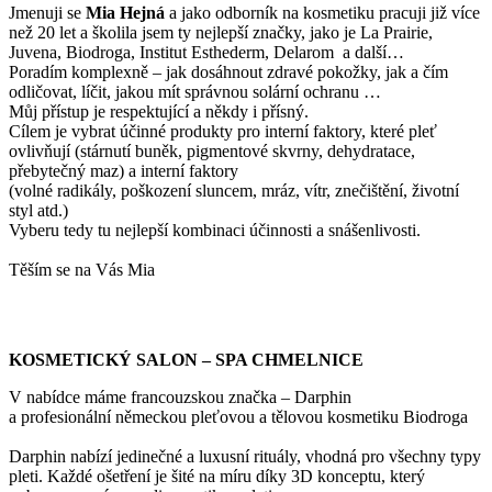
Jmenuji se
Mi
a Hejná
a jako odborník na kosmetiku pracuji již více
než 20 let a školila jsem ty nejlepší značky, jako je La Prairie,
Juvena, Biodroga, Institut Esthederm, Delarom a další…
Poradím komplexně – jak dosáhnout zdravé pokožky, jak a čím
odličovat, líčit, jakou mít správnou solární ochranu …
Můj přístup je respektující a někdy i přísný.
Cílem je vybrat účinné produkty pro interní faktory, které pleť
ovlivňují (stárnutí buněk, pigmentové skvrny, dehydratace,
přebytečný maz) a interní faktory
(volné radikály, poškození sluncem, mráz, vítr, znečištění, životní
styl atd.)
Vyberu tedy tu nejlepší kombinaci účinnosti a snášenlivosti.
Těším se na Vás Mia
KOSMETICKÝ SALON – SPA CHMELNICE
V nabídce máme francouzskou značka – Darphin
a profesionální německou pleťovou a tělovou kosmetiku Biodroga
Darphin nabízí jedinečné a luxusní rituály, vhodná pro všechny typy
pleti. Každé ošetření je šité na míru díky 3D konceptu, který