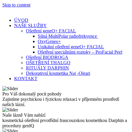
Skip to content
ÚVOD
NAŠE SLUŽBY
Ošetření geneO+ FACIAL
Silná MultiPolar radiofrekvence
OxyGeneo+
Unikátní ošetření geneO+ FACIAL
Ošetření speciálními roztoky – ProFacial Peel
Ošetření BIODROGA
OŠETŘENÍ THALGO
RITUÁLY DARPHIN
Dekorativní kosmetika Naj -Oleari
KONTAKT
Pro Váš dokonalý pocit pohody
Zajistíme psychickou i fyzickou relaxaci v příjemném prostředí
našich lázní.
Naše lázně Vám nabízí
kosmetická ošetření prvotřídní francouzskou kosmetikou Darphin a
procedury genIQ