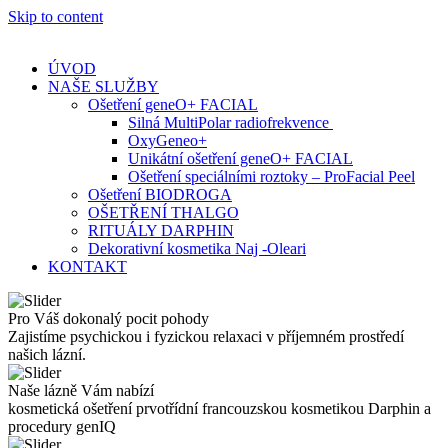
Skip to content
ÚVOD
NAŠE SLUŽBY
Ošetření geneO+ FACIAL
Silná MultiPolar radiofrekvence
OxyGeneo+
Unikátní ošetření geneO+ FACIAL
Ošetření speciálními roztoky – ProFacial Peel
Ošetření BIODROGA
OŠETŘENÍ THALGO
RITUÁLY DARPHIN
Dekorativní kosmetika Naj -Oleari
KONTAKT
Pro Váš dokonalý pocit pohody
Zajistíme psychickou i fyzickou relaxaci v příjemném prostředí
našich lázní.
Naše lázně Vám nabízí
kosmetická ošetření prvotřídní francouzskou kosmetikou Darphin a
procedury genIQ