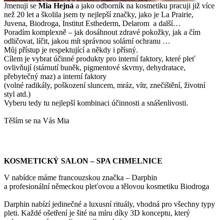
Jmenuji se
Mi
a Hejná
a jako odborník na kosmetiku pracuji již více
než 20 let a školila jsem ty nejlepší značky, jako je La Prairie,
Juvena, Biodroga, Institut Esthederm, Delarom a další…
Poradím komplexně – jak dosáhnout zdravé pokožky, jak a čím
odličovat, líčit, jakou mít správnou solární ochranu …
Můj přístup je respektující a někdy i přísný.
Cílem je vybrat účinné produkty pro interní faktory, které pleť
ovlivňují (stárnutí buněk, pigmentové skvrny, dehydratace,
přebytečný maz) a interní faktory
(volné radikály, poškození sluncem, mráz, vítr, znečištění, životní
styl atd.)
Vyberu tedy tu nejlepší kombinaci účinnosti a snášenlivosti.
Těším se na Vás Mia
KOSMETICKÝ SALON – SPA CHMELNICE
V nabídce máme francouzskou značka – Darphin
a profesionální německou pleťovou a tělovou kosmetiku Biodroga
Darphin nabízí jedinečné a luxusní rituály, vhodná pro všechny typy
pleti. Každé ošetření je šité na míru díky 3D konceptu, který